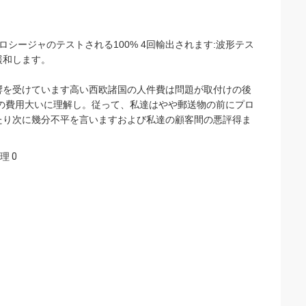
ロシージャのテストされる100% 4回輸出されます:波形テス
緩和します。
響を受けています高い西欧諸国の人件費は問題が取付けの後
の費用大いに理解し。従って、私達はやや郵送物の前にプロ
たり次に幾分不平を言いますおよび私達の顧客間の悪評得ま