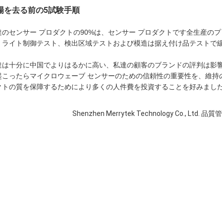
場を去る前の5試験手順
達のセンサー プロダクトの90%は、センサー プロダクトです全生産のプ
、ライト制御テスト、検出区域テストおよび模造は据え付け品テストで
達は十分に中国でよりはるかに高い、私達の顧客のブランドの評判は影
起こったらマイクロウェーブ センサーのための信頼性の重要性を、維持
クトの質を保障するためにより多くの人件費を投資することを好みまし
。