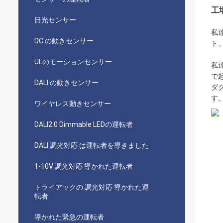
工
日光センサー
私
DC の動きセンサー
ト
ULのモーションセンサー
私
で
DALI の動きセンサー
ダ
す
ワイヤレス動きセンサー
DALI2.0 Dimmable LEDの運転者
DALI 調光対応 は運転者を導きました
1-10V 調光対応 導かれた運転者
トライアックの 調光対応 導かれた運
転者
導かれた緊急の運転者