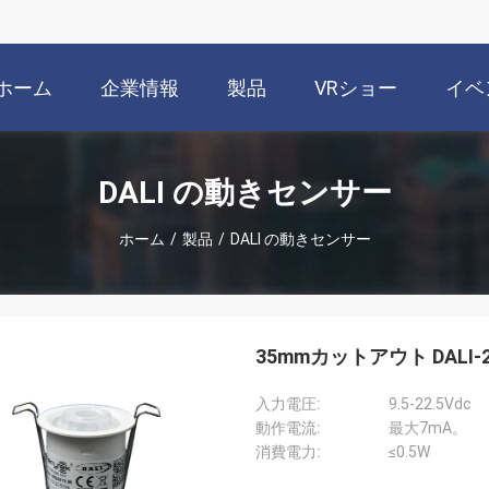
ホーム
企業情報
製品
VRショー
イベ
DALI の動きセンサー
ホーム
/
製品
/
DALI の動きセンサー
35mmカットアウト DALI
入力電圧:
9.5-22.5Vdc
動作電流:
最大7mA。
消費電力:
≤0.5W