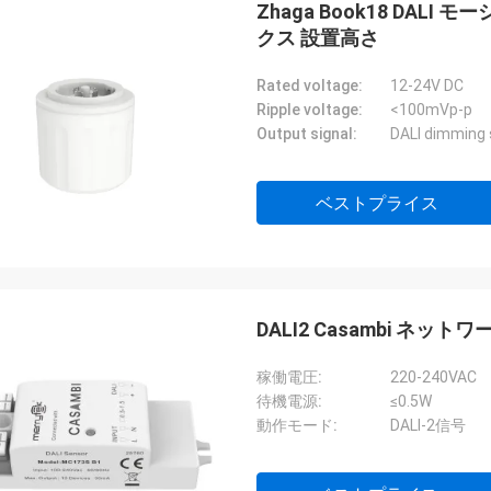
Zhaga Book18 DALI
クス 設置高さ
Rated voltage:
12-24V DC
Ripple voltage:
<100mVp-p
Output signal:
DALI dimming 
ベストプライス
DALI2 Casambi ネッ
稼働電圧:
220-240VAC
待機電源:
≤0.5W
動作モード:
DALI-2信号