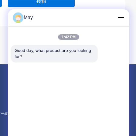
接触
May
1:42 PM
Good day, what product are you looking 
for?
製品
マイクロウェーブ動きセンサー
調光対応 の動きセンサー
存在感知器 センサー
シー政策
すべてのカテゴリー