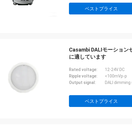
ベストプライス
Casambi DALIモー
に適しています
Rated voltage:
12-24V DC
Ripple voltage:
<100mVp-p
Output signal:
DALI dimming 
ベストプライス