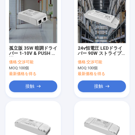
孤立版 35W 暗調ドライ
24v恒電圧 LEDドライ
バー 1-10V & PUSH 暗
バー 90W ストライプ用
調
220-240Vac
価格:
交渉可能
価格:
交渉可能
50Hz/60Hz
MOQ:
100個
MOQ:
100個
最新価格を得る
最新価格を得る
接触
接触
家へ
製品
VRショー