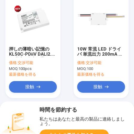
押しの薄暗い記憶の
10W 常流 LED ドライ
KL50C-PDiiV DALI2.0
バ 単流出力 200mA ま
の明滅の自由な導かれ
たは 300mA または
価格:
交渉可能
価格:
交渉可能
た運転者
500mA
MOQ:
100pcs
MOQ:
100
最新価格を得る
最新価格を得る
接触
接触
時間を節約する
私たちはあなたと最高の製品に連絡しまし
ょう。