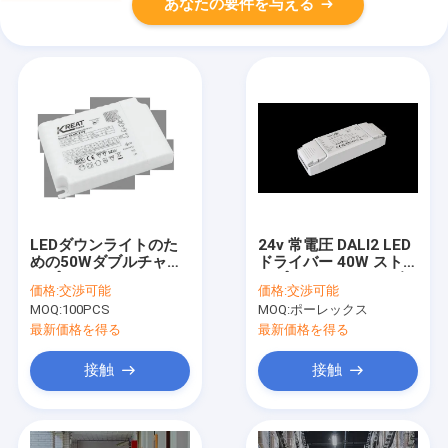
あなたの要件を与える
LEDダウンライトのた
24v 常電圧 DALI2 LED
めの50Wダブルチャネ
ドライバー 40W ストラ
ルプッシュと1-10Vデ
イプ / パネル ライト色
価格:
交渉可能
価格:
交渉可能
ィミングLEDドライバ
温調整
MOQ:
100PCS
MOQ:
ポーレックス
ー
最新価格を得る
最新価格を得る
接触
接触