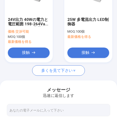
わたしたち に つい て
工場 ツアー
24V出力 40Wの電力と
25W 多電流出力 LED制
電圧範囲 198-264Vac
御器
品質管理
50Hz/60Hzの常電圧ド
価格:
交渉可能
MOQ:
100個
ライバー
MOQ:
100個
最新価格を得る
連絡 ください
最新価格を得る
ニュース
接触
接触
事件
多くを見て下さい
引金 を 求め て ください
Video
メッセージ
迅速に返信します
マイクロウェーブ動きセンサー