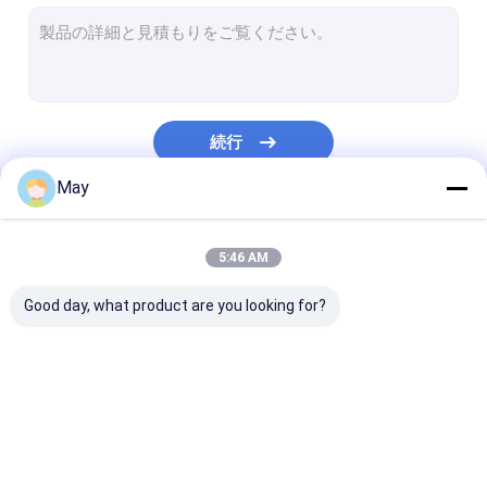
調光対応 の動きセンサー
存在感知器 センサー
調光 led ドライバー
続行
Pirのモーションセンサー
May
機能センサーを離れて
私たちのカテゴリー
センサーの運転者
5:46 AM
日光センサー
Good day, what product are you looking for?
DC の動きセンサー
ULのモーションセンサー
マイクロウェーブ動き
調光対応 の動きセンサ
存在感知器 セ
DALI の動きセンサー
センサー
ー