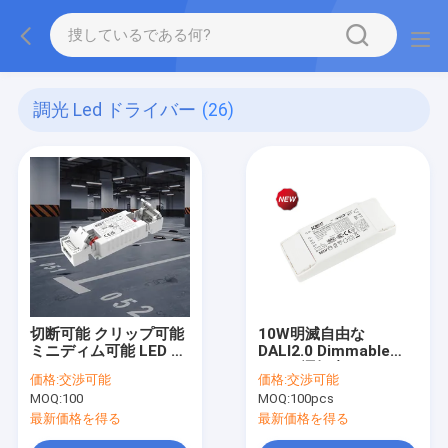
調光 Led ドライバー
(26)
切断可能 クリップ可能
10W明滅自由な
ミニディム可能 LED ド
DALI2.0 Dimmable
ライバー
LEDの運転者KL10C-
価格:
交渉可能
価格:
交渉可能
12W/20W/35W C.C.
PDiiV
MOQ:
100
MOQ:
100pcs
KL12C-PDii / KL20C-
PDii / KL26C-PDii /
最新価格を得る
最新価格を得る
KL35C-PDii