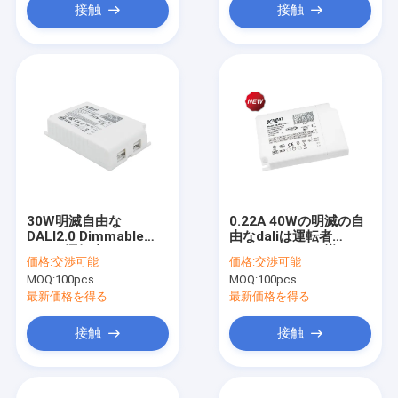
接触
接触
30W明滅自由な
0.22A 40Wの明滅の自
DALI2.0 Dimmable
由なdaliは運転者
LEDの運転者KL30C-
KL40C-PDiiVを導いた
価格:
交渉可能
価格:
交渉可能
PDiiV
MOQ:
100pcs
MOQ:
100pcs
最新価格を得る
最新価格を得る
接触
接触