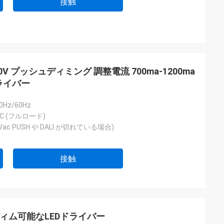
接触
10V プッシュディミング 調整電流 700ma-1200ma
ライバー
50Hz/60Hz
VAC (フルロード)
30Vac PUSH や DALI が切れている場合)
接触
ALIディム可能なLEDドライバー