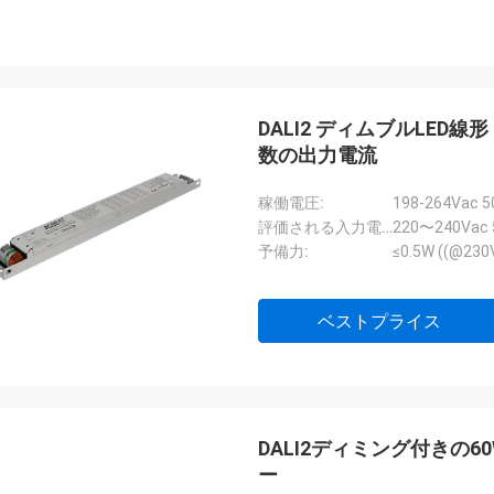
DALI2 ディムブルLED線
数の出力電流
稼働電圧:
198-264Vac 5
評価される入力電圧:
220〜240Vac 
予備力:
≤0.5W ((@2
ベストプライス
DALI2ディミング付きの
ー