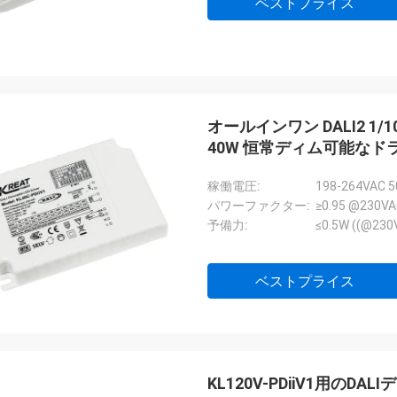
ベストプライス
オールインワン DALI2 1/
40W 恒常ディム可能なド
稼働電圧:
198-264VAC 
パワーファクター:
≥0.95 @230
予備力:
≤0.5W ((@2
ベストプライス
KL120V-PDiiV1用のD