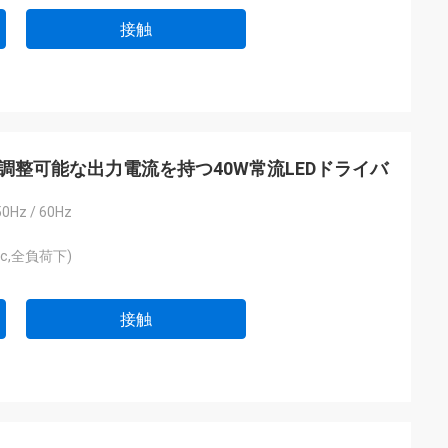
接触
調整可能な出力電流を持つ40W常流LEDドライバ
50Hz / 60Hz
Vac,全負荷下)
接触