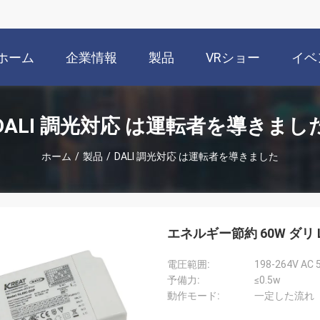
ホーム
企業情報
製品
VRショー
イベ
DALI 調光対応 は運転者を導きまし
ホーム
/
製品
/
DALI 調光対応 は運転者を導きました
エネルギー節約 60W ダリ 
電圧範囲:
198-264V AC 
予備力:
≤0.5w
動作モード:
一定した流れ