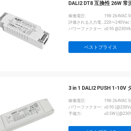
DALI2 DT8 互換性 26W 常
稼働電圧:
198-264VAC 
評価される入力電圧:
220〜240Vac 
パワーファクター:
≥0.95 @230
ベストプライス
3 in 1 DALI2 PUSH 1
稼働電圧:
198-264VAC 
パワーファクター:
≥0.95 (@230
予備力:
≤0.5W ((@2