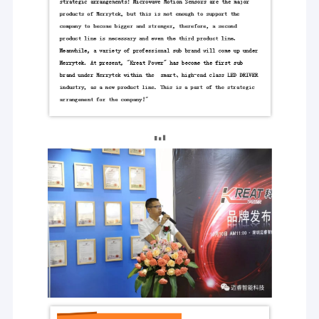
応用:オフィス,教室,会議室,キッチン,トイレなど
ワイヤレス動きセンサー
典型的な製品:MSAシリーズ
DALI2.0 Dimmable LEDの運転者
日光センサー
DALI 調光対応 は運転者を導きました
メリーテックは シンプルなインテリジェントな照明ソリューショ
ンと 照明装置の 製造に専念しています人工光と自然光を識別でき
る LEDドライバーの詳細な研究を成功裏に完了しました費用対効
1-10V 調光対応 導かれた運転者
果が非常に高く,エネルギー省エネの良い 日光採集ソリューション
をオフィス向けに提供できます
トライアックの 調光対応 導かれた運転者
典型的な製品:MSシリーズ
導かれた緊急の運転者
点滅のないDALI/1-10V ディムブルLEDドライバー
照明業界では,従来の白熱灯と熒光灯をより効率的で長持ちする
IOTの運転者
LEDベースの固体照明 (SSL) に置き換える傾向が明らかになって
います.SSL 装置が直接交流電源に接続されているため(従来の照
明と一致する),電源の出力における駆動交流電流の変動の結
果,100Hzまたは120Hzの点滅が発生するリスクがあります.フレッ
チャーは人を不快にします頭痛,ストレス,疲労を引き起こします
が,人間の目には閃きが検出されない可能性があります.
現在,ディム可能なLEDドライバの大半は,5%以下でディムすると
点滅する問題 (特にPWMタイプ) があります.メリーテックの新開
発した点滅のないディミング技術は,ほとんどすべての点滅をなく