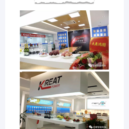
家へ
インテリジェントな照明制御に焦点を当て,絶
製品
えず革新
わかった!
VRショー