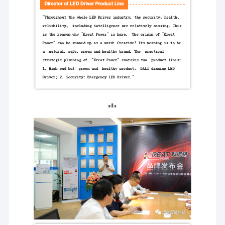
すことができます..
典型的な製品:MLシリーズとKLシリーズ
LED照明のための緊急用パック
2016年から,メリーテックは,セイリングライト,トライ・プロフラ
イト,ダウンライト,パネルライトなどのLEDフィッティングのため
の高品質の緊急パックに専念しています.優れた寿命と良き評判を
保証する すべての私たちの範囲で使用されます.
典型的な製品:KEとMEシリーズ