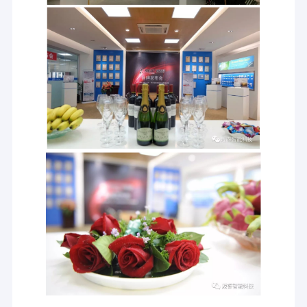
メリーテックについて
わたしたち に つい て
シェンゼンメリテック技術株式会社 2011年に中国シェンゼンで
設立私たちは,プロの照明とスマート制御アプリケーションのため
の電子製品の研究に専念しています主な製品にはマイクロ波と
工場 ツアー
PIR装置センサー,人間の呼吸検出センサー,日光センサー,DALIと1-
10Vディム可能なドライバー,緊急パック,IoT制御が含まれます.
品質管理
なぜメリーテック?
連絡 ください
メリーテックは75人のエンジニアを擁するリードR&Dチームを持
ち,研究前のチームには14人のメンバーがいます.私たちは80の発
ニュース
明特許を含む中国と海外の国で600以上の特許を取得しました.
メリーテックは2018年にマイクロ波センサーの自動化ラインに投
事件
資しました プラグイン,組み立て,テスト,梱包から すべてのプロセ
スは自動的に完了します生産効率を向上させ 合格率も向上させる.
引金 を 求め て ください
メリーテックの製品はすべて 製造中に100%テストされ 製品が梱
包された後 顧客が受け取る全ての製品が 正常に動作できるように
Video
OQC がサンプル検査を行う必要があります
メリーテックの製品について質問があるときは連絡してください.
私たちは24時間以内に迅速に回答します. メリーテックの販売チ
ームは,この業界で10年以上の経験があります.世界中で1000人以
マイクロウェーブ動きセンサー
上の顧客にサービスを提供迅速でプロフェッショナルなサービス