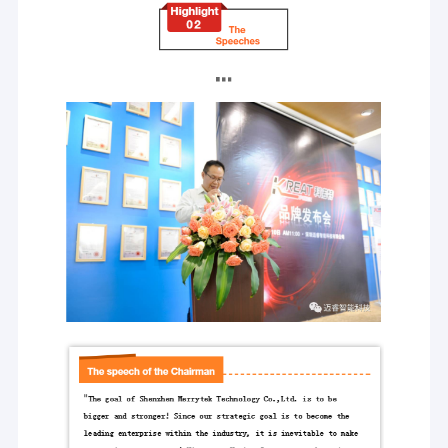
を提供します
調光対応 の動きセンサー
欧州,アジア,アフリカ市場:Ray
レイリー@メリーテック.com
存在感知器 センサー
アメリカとオーストラリア市場: 5月
メリーテック
ほか:
セールス@merrytek.com
調光 led ドライバー
コア
テクノロジーの利点
Pirのモーションセンサー
マイクロ波運動センサー
ドップラー効果の原理と5.8GHzマイクロ波検出技術に基づいて 動
機能センサーを離れて
きを検出しますメリーテックは200以上のモジュールで 運動セン
サーを開発し 20mまでの長距離検出領域をサポートしています
センサーの運転者
15mのマウントの高さと屋外での使用 モーションセンサーは,私
たちの業界でリーダーです.
日光センサー
典型的な製品:MCとMLCシリーズ
DC の動きセンサー
生命の存在感センサー技術
広範囲の動きを検出する唯一のサポートとして,マイクロ波は通常,
人々が短期間滞在する場所,例えば廊下,階段井戸,倉庫,駐車場で使
ULのモーションセンサー
用されます.メリーテックは高周波のマイクロ波と 独自のプログラ
ムを使用しますメリーテックでは,KNX,DALI,DALIなどのシリーズ
DALI の動きセンサー
センサーが提供されています.485とビル・オートメーションのた
めのBluetooth.