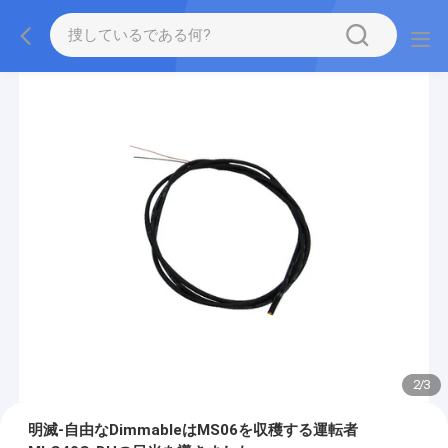
2
/
3
明滅-自由なDimmableはMS06を収穫する運転者