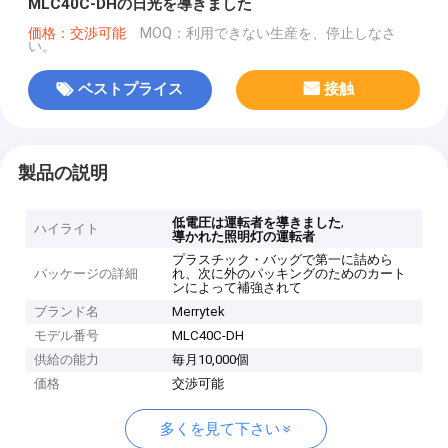
MLC40C-DHの日光を導きました
価格：交渉可能
MOQ：利用できない生産を、停止しなさ
い。
ベストプライス
接触
製品の説明
,
低電圧は運転者を導きました
ハイライト
導かれた照明灯の運転者
プラスチック・バッグで第一に詰めら
パッケージの詳細
れ、次に外のパッキングのためのカート
ンによって補強されて
ブランド名
Merrytek
モデル番号
MLC40C-DH
供給の能力
毎月10,000個
価格
交渉可能
多くを見て下さい