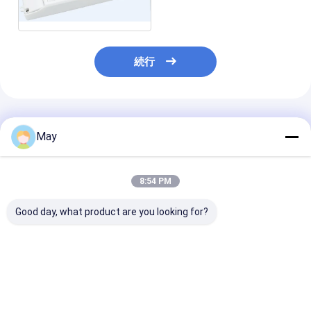
ました
続行
推薦されたプロダクト
May
8:54 PM
Good day, what product are you looking for?
群がらせた制御 RF 無
複数の出力電流が付い
機能を収穫する
線に動きセンサーの高
ている無線ネットワー
MLC40C-PA 
い反干渉 3 のステップ
キング センサー LED
適応性がある LE
薄暗くなること
の運転者 18w
転者 40w
ベストプライス
ベストプライス
ベストプラ