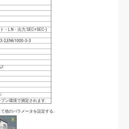
ット・L N・出力 SEC+SEC-)
3-2,EN61000-3-3
2
m
ド
ープン環境で測定されます.
応じて他のパラメータを設定する.