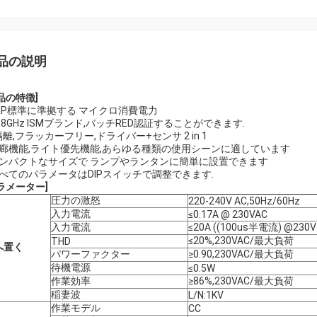
品の説明
製品の特徴
]
ERP標準に準拠する マイクロ消費電力
 5.8GHz ISMブランド,バッチRED認証することができます.
 隔離,フラッカーフリー,ドライバー+センサ 2 in 1
走廊機能,ライト優先機能,あらゆる種類の使用シーンに適しています
コンパクトなサイズで ランプやランタンに簡単に設置できます
すべてのパラメータはDIPスイッチで調整できます.
ラメーター
]
圧力の激怒
220-240V AC,50Hz/60Hz
入力電流
≤0.17A @ 230VAC
入力電流
≤20A ((100us半電流) @230V
≤20%,230VAC/最大負荷
THD
へ
置く
パワーファクター
≥0.90,230VAC/最大負荷
待機電源
≤0.5W
作業効率
≥86%,230VAC/最大負荷
稲妻波
L/N:1KV
作業モデル
CC