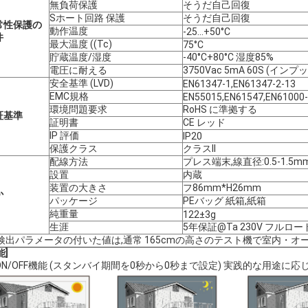
無負荷保護
そうだ
自己回復
S
ホート回路
保護
そうだ
自己回復
常性保護の
動作温度
-25...+50°C
件
最大温度 ((Tc)
75°C
貯蔵温度/湿度
-40°C+80°C 湿度85%
電圧に耐える
3750Vac 5mA 60S (インプ
安全基準 (LVD)
EN61347-1,EN61347-2-13
EMC規格
EN55015,EN61547,EN61000-
環境問題
要求
RoHS に準拠する
証基準
証明書
CE レッド
IP 評価
IP20
保護クラス
クラスII
配線方法
プレス端末,線直径:0.5-1.5m
設置
内蔵
装置の大きさ
フ86mm*H26mm
か
パッケージ
PEバッグ 紙箱,紙箱
純重量
122±3g
生涯
5年保証@Ta 230V フルロー
:検出パラメータの付いた値は,通常 165cmの高さのテスト機で室内・オ
能]
 ON/OFF機能 (スタンバイ期間を0秒から0秒まで設定) 実践的な用途に