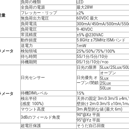
負荷の種類
LED
全負荷の電源
最大28W
フレッカー・リップ
≤2%
産量
無負荷出力電圧
60VDC 最大
負荷電流
300mA/450mA/500mA/55
負荷電圧
9-40VDC
常流精度
±5% @230VAC
動作頻度
5.8GHz ±75MHz ISMバンド
送電力
1mW
ラメータ
検知領域
25%/50%/75%/100%
待ち時間
5S/1分/5分/10分
待機期間
0S/1分/10分/+∞
日光の限界
5Lux/25Lux/5
オープン
日光センサー
日光優先 オ
5Lux
ープン/閉鎖
25Lux
50Lux
待機DIMレベル
15%
ラメータ
検出半径
天井の固定 3m:0.3m/S ≥4m,1
(感度: 100%)
壁掛け 2m:0.3m/S ≥10m,1m
マウント高度
3m 典型的な値 (最大 6m)
90°@Xz 平面
3dBのフィールド角度
95°@Yz 平面
超電圧保護
そうだ
自己回復