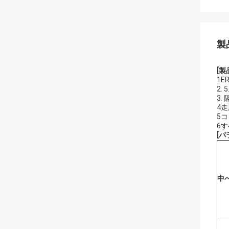
製
[
1
2.
3.
4
5
6
[
パ
中