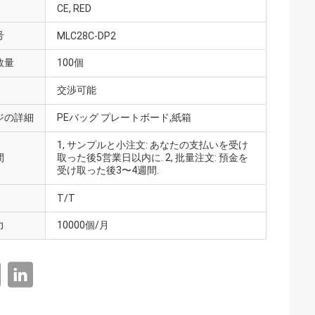
CE, RED
号
MLC28C-DP2
数量
100個
交渉可能
ジの詳細
PEバッグ プレートボード,紙箱
1, サンプルと小注文: あなたの支払いを受け
間
取った後5営業日以内に. 2, 批量注文: 預金を
受け取った後3〜4週間.
T/T
力
10000個/月