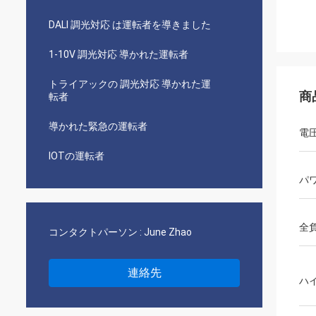
DALI 調光対応 は運転者を導きました
1-10V 調光対応 導かれた運転者
トライアックの 調光対応 導かれた運
商
転者
導かれた緊急の運転者
電
IOTの運転者
パ
全
コンタクトパーソン :
June Zhao
連絡先
ハ