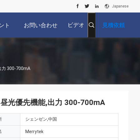
Japanese
ビデオ
ント
お問い合わせ
見積依頼
 300-700mA
 昼光優先機能,出力 300-700mA
所
シェンゼン,中国
名
Merrytek