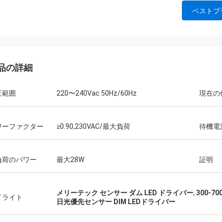
ベストプ
品の詳細
圧範囲
220〜240Vac 50Hz/60Hz
現在の
ワーファクター
≥0.90,230VAC/最大負荷
待機電
負荷のパワー
最大28W
証明
メリーテック センサー ダム LED ドライバー
,
300-7
イライト
日光優先センサー DIM LEDドライバー