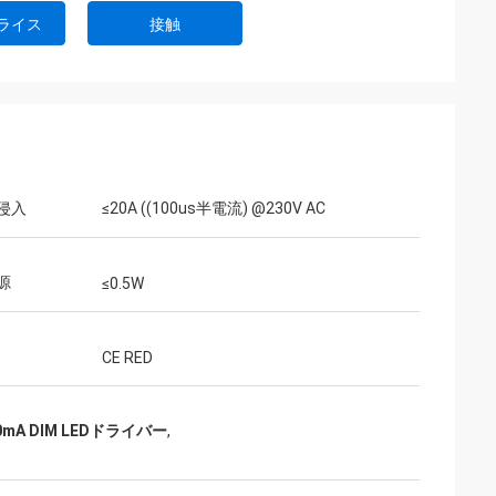
ライス
接触
侵入
≤20A ((100us半電流) @230V AC
源
≤0.5W
CE RED
00mA DIM LEDドライバー
,