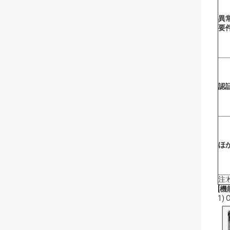
異
要
認
ほ
注
[機
1)