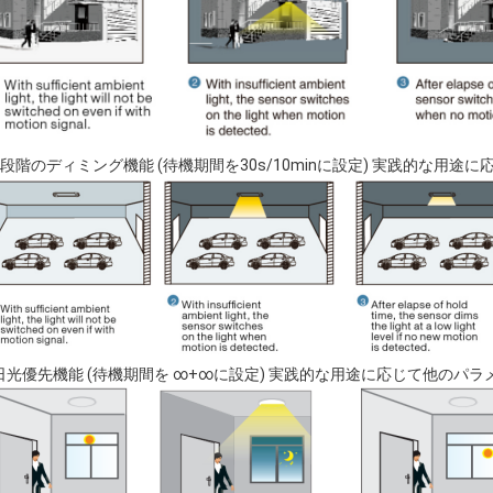
 3段階のディミング機能 (待機期間を30s/10minに設定) 実践的な用
) 日光優先機能 (待機期間を ∞+∞に設定) 実践的な用途に応じて他のパラ