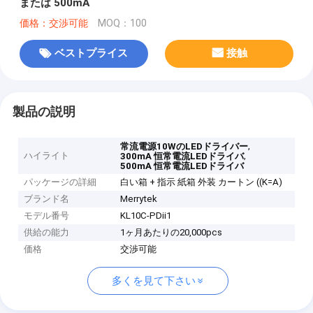
または 500mA
価格：交渉可能
MOQ：100
ベストプライス
接触
製品の説明
,
常流電源10WのLEDドライバー
ハイライト
,
300mA 恒常電流LEDドライバ
500mA 恒常電流LEDドライバ
パッケージの詳細
白い箱 + 指示 紙箱 外装 カートン ((K=A)
ブランド名
Merrytek
モデル番号
KL10C-PDii1
供給の能力
1ヶ月あたりの20,000pcs
価格
交渉可能
多くを見て下さい