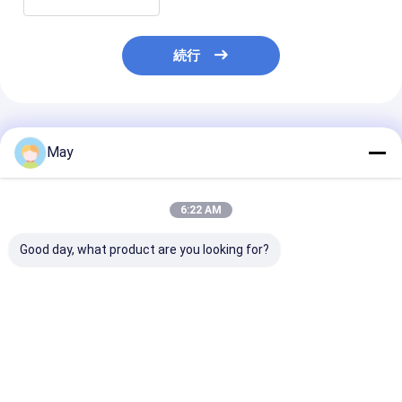
続行
推薦されたプロダクト
May
6:22 AM
Good day, what product are you looking for?
LEDダウンライトのた
24v 常電圧 DALI2 LED
孤立版 35W 暗
めの50Wダブルチャネ
ドライバー 40W スト
イバー 1-10V &
ルプッシュと1-10Vデ
ライプ / パネル ライト
暗調
ィミングLEDドライバ
色温調整
ー
ベストプライス
ベストプライス
ベストプラ