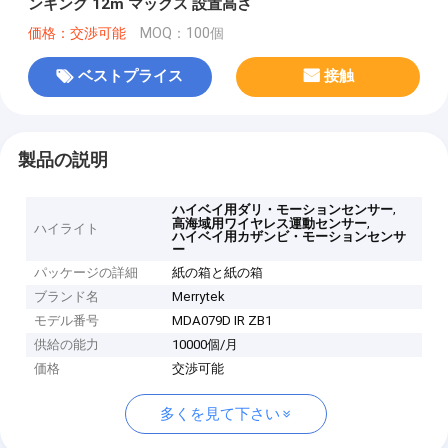
ンキング 12m マックス 設置高さ
価格：交渉可能
MOQ：100個
ベストプライス
接触
製品の説明
,
ハイベイ用ダリ・モーションセンサー
,
高海域用ワイヤレス運動センサー
ハイライト
ハイベイ用カザンビ・モーションセンサ
ー
パッケージの詳細
紙の箱と紙の箱
ブランド名
Merrytek
モデル番号
MDA079D IR ZB1
供給の能力
10000個/月
価格
交渉可能
多くを見て下さい