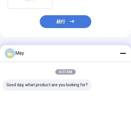
続行
推薦されたプロダクト
May
6:27 AM
Good day, what product are you looking for?
35mmカットアウト
Casambi DALIモーシ
DALI2 Casamb
DALI-2 PIR人感＆昼光
ョンセンサー 高天井
トワーク マイ
センサー 人感動き検出
用、最大取付高さ
ンサー 220-24
器
12m、倉庫用途に適し
天井照明用
ています
ベストプライス
ベストプライス
ベストプラ