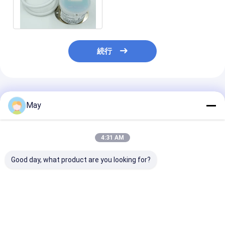
イクロウェーブ モーションセ
ンサー
続行
推薦されたプロダクト
May
4:31 AM
Good day, what product are you looking for?
北米市場向け 0-10V デ
120/277Vacマイクロ
暗くなる UL 
ィムリング線形運動セ
波運動センサーオンオ
動センサー 15m
ンサー MC087V RC オ
フ制御 北米版 線形&バ
設置高さ
ン/オフ機能
ッテン用 MC612V D
RC