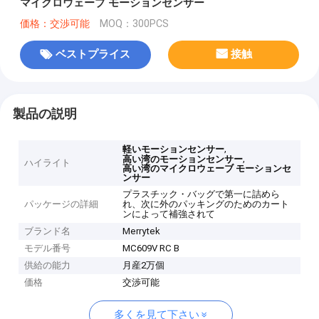
マイクロウェーブ モーションセンサー
価格：交渉可能
MOQ：300PCS
ベストプライス
接触
製品の説明
,
軽いモーションセンサー
,
高い湾のモーションセンサー
ハイライト
高い湾のマイクロウェーブ モーションセ
ンサー
プラスチック・バッグで第一に詰めら
パッケージの詳細
れ、次に外のパッキングのためのカート
ンによって補強されて
ブランド名
Merrytek
モデル番号
MC609V RC B
供給の能力
月産2万個
価格
交渉可能
多くを見て下さい