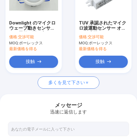
わたしたち に つい て
工場 ツアー
Downlight のマイクロ
TUV 承認されたマイク
ウェーブ動きセンサ
ロ波運動センサー オン
品質管理
ー、屋外の同じ高さの
/オフ制御 MC090S E
価格:
交渉可能
価格:
交渉可能
台紙の天井灯の動きセ
最もコンパクトで入門
MOQ:
ポーレックス
MOQ:
ポーレックス
ンサー
レベル
連絡 ください
最新価格を得る
最新価格を得る
ニュース
接触
接触
事件
多くを見て下さい
引金 を 求め て ください
Video
メッセージ
迅速に返信します
マイクロウェーブ動きセンサー