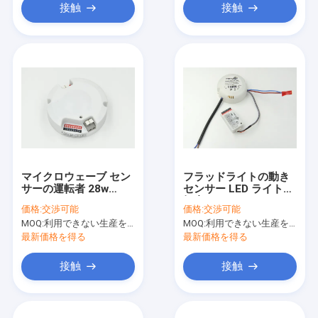
接触
接触
マイクロウェーブ セン
フラッドライトの動き
サーの運転者 28w
センサー LED ライト運
450mA/550mA/600mA/700mA
転者 17.5w
価格:
交渉可能
価格:
交渉可能
を統合して下さい
300mA/350mA はセリ
MOQ:
利用できない生産を、停止しなさい。
MOQ:
利用できない生産を、停止しなさい。
ウムを承認しました
最新価格を得る
最新価格を得る
接触
接触