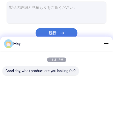
調光対応 の動きセンサー
存在感知器 センサー
調光 led ドライバー
続行
Pirのモーションセンサー
May
機能センサーを離れて
私たちのカテゴリー
センサーの運転者
11:21 PM
日光センサー
Good day, what product are you looking for?
DC の動きセンサー
ULのモーションセンサー
マイクロウェーブ動き
調光対応 の動きセンサ
存在感知器 セ
DALI の動きセンサー
センサー
ー