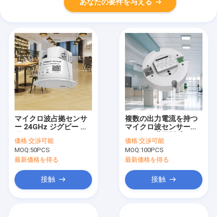
あなたの要件を与える
マイクロ波占拠センサ
複数の出力電流を持つ
ー 24GHz ジグビー 無
マイクロ波センサー付
線ネットワーク ライフ
きの18W非隔離式LED
価格:
交渉可能
価格:
交渉可能
ビーイングセンサー
ドライバ
MOQ:
50PCS
MOQ:
100PCS
最新価格を得る
最新価格を得る
接触
接触