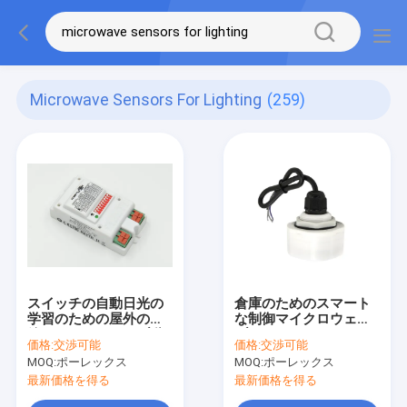
Microwave Sensors For Lighting
(259)
スイッチの自動日光の
倉庫のためのスマート
学習のための屋外の無
な制御マイクロウェー
線マイクロウェーブ動
ブ センサーMC079D
価格:
交渉可能
価格:
交渉可能
きセンサー
RC高い湾センサーをつ
MOQ:
ポーレックス
MOQ:
ポーレックス
けること
最新価格を得る
最新価格を得る