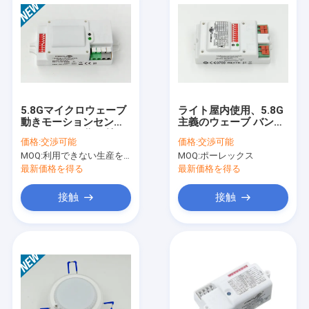
5.8Gマイクロウェーブ
ライト屋内使用、5.8G
動きモーションセンサ
主義のウェーブ バンド
ーMC046Sの作り付け
のための400Wマイク
価格:
交渉可能
価格:
交渉可能
の日光センサーは、
ロウェーブ モーション
MOQ:
利用できない生産を、停止しなさい。
MOQ:
ポーレックス
12mの高い土台の高さ
センサーMC018S
を支えます
最新価格を得る
最新価格を得る
接触
接触
家へ
製品
VRショー