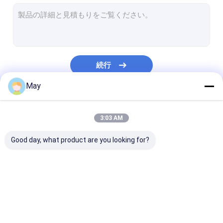
調光対応 の動きセンサー
存在感知器 センサー
調光 led ドライバー
続行
Pirのモーションセンサー
May
機能センサーを離れて
私たちのカテゴリー
センサーの運転者
3:03 AM
日光センサー
Good day, what product are you looking for?
DC の動きセンサー
ULのモーションセンサー
マイクロウェーブ動き
調光対応 の動きセンサ
存在感知器 セ
DALI の動きセンサー
センサー
ー