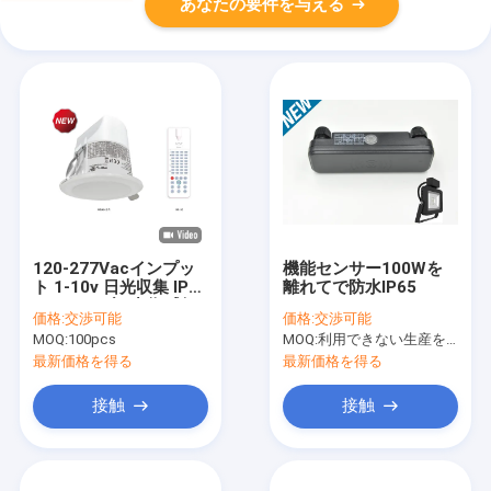
あなたの要件を与える
120-277Vacインプッ
機能センサー100Wを
ト 1-10v 日光収集 IP20
離れてで防水IP65
とディムブル占拠感知
価格:
交渉可能
価格:
交渉可能
器
MOQ:
100pcs
MOQ:
利用できない生産を、停止しなさい。
最新価格を得る
最新価格を得る
接触
接触