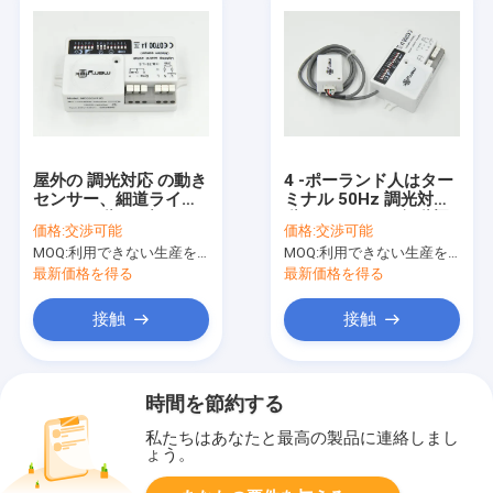
屋外の 調光対応 の動き
4 -ポーランド人はター
センサー、細道ライト
ミナル 50Hz 調光対応
のための動きの軽いセ
動きセンサー、行動探
価格:
交渉可能
価格:
交渉可能
ンサー
知機センサーを押しま
MOQ:
利用できない生産を、停止しなさい。
MOQ:
利用できない生産を、停止しなさい。
す
最新価格を得る
最新価格を得る
接触
接触
時間を節約する
私たちはあなたと最高の製品に連絡しまし
ょう。