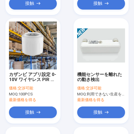
接触
接触
カザンビ アプリ設定 0-
機能センサーを離れた
10V ワイヤレス PIR モ
の動き検出
ーションセンサー ハイ
価格:
交渉可能
価格:
交渉可能
ベイ ミニサイズ MW モ
MOQ:
100PCS
MOQ:
利用できない生産を、停止しなさい。
ーション検出センサー
最新価格を得る
最新価格を得る
接触
接触