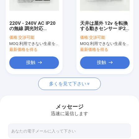
わたしたち に つい て
工場 ツアー
220V - 240V AC IP20
天井は屋外 12v を転換
の無線 調光対応
する動きセンサー IP20
品質管理
5.8GHz HF の動きセン
DC の動きセンサーを取
価格:
交渉可能
価格:
交渉可能
サー
付けました
MOQ:
利用できない生産を、停止しなさい。
MOQ:
利用できない生産を、停止しなさい。
連絡 ください
最新価格を得る
最新価格を得る
ニュース
接触
接触
事件
多くを見て下さい
引金 を 求め て ください
Video
メッセージ
迅速に返信します
マイクロウェーブ動きセンサー