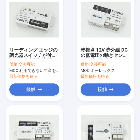
リーディング エッジの
乾接点 12V 赤外線 DC
調光器スイッチが付い
の低電圧の動きセンサ
ている防水 調光対応 の
ーの壁の取付け
価格:
交渉可能
価格:
交渉可能
動きセンサー
MOQ:
利用できない生産を、停止しなさい。
MOQ:
ポーレックス
最新価格を得る
最新価格を得る
接触
接触
家へ
製品
VRショー