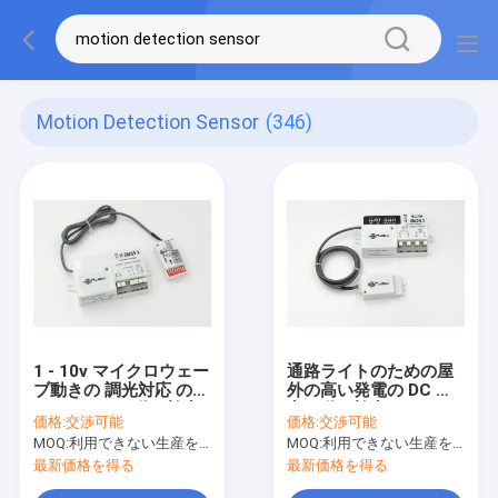
Motion Detection Sensor
(346)
1 - 10v マイクロウェー
通路ライトのための屋
ブ動きの 調光対応 の動
外の高い発電の DC 入
きセンサー、動き検出
力の動き検出センサー
価格:
交渉可能
価格:
交渉可能
センサー
MOQ:
利用できない生産を、停止しなさい。
MOQ:
利用できない生産を、停止しなさい。
最新価格を得る
最新価格を得る