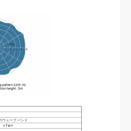
主義のウェーブ バンド
<1w>
、