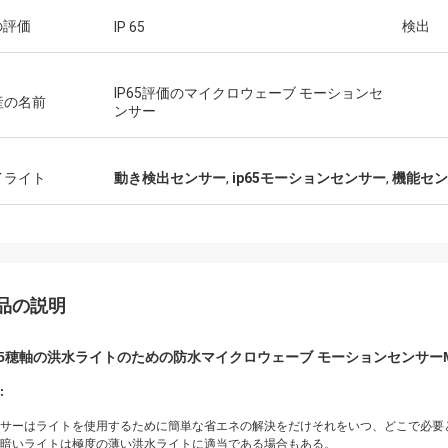
の評価
検出
IP 65
IP65評価のマイクロウェーブ モーションセ
産の名前
ンサー
イライト
動き検出センサー
,
ip65モーションセンサー
,
機能セン
品の説明
P65穂軸の洪水ライトのための防水マイクロウェーブ モーションセンサーM
:
サーはライトを使用するために簡単な省エネの解決をだけそれをいつ、どこで必要
暗いライトは極度の薄い洪水ライトに適当である場合もある。