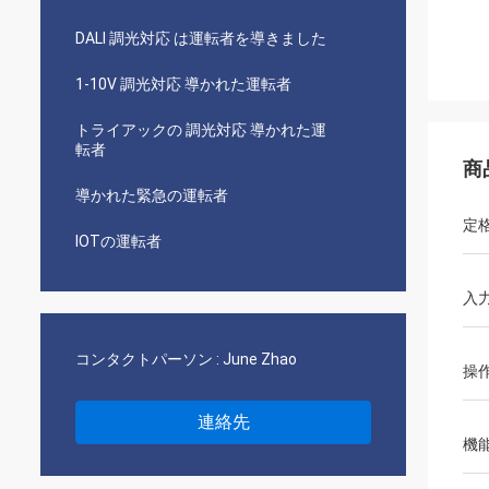
DALI 調光対応 は運転者を導きました
1-10V 調光対応 導かれた運転者
トライアックの 調光対応 導かれた運
転者
商
導かれた緊急の運転者
定
IOTの運転者
入
コンタクトパーソン :
June Zhao
操
連絡先
機