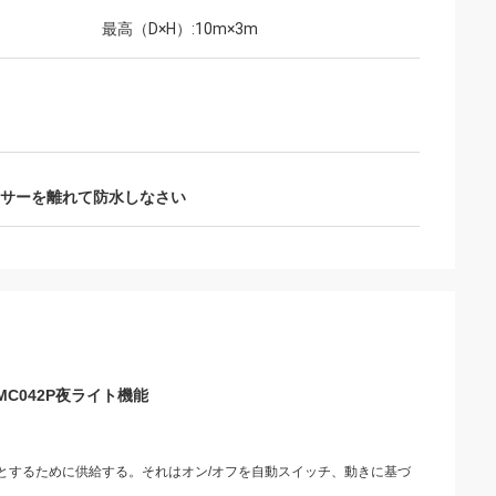
最高（D×H）:10m×3m
サーを離れて防水しなさい
C042P夜ライト機能
とするために供給する。それはオン/オフを自動スイッチ、動きに基づ