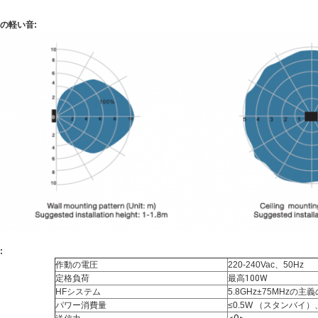
の軽い音:
:
作動の電圧
220-240Vac、50Hz
定格負荷
最高100W
HFシステム
5.8GHz±75MHzの
パワー消費量
≤0.5W （スタンバイ）