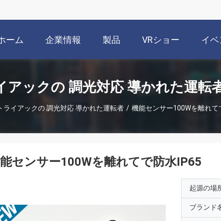
ホーム
企業情報
製品
VRショー
イベ
イアックの 調光対応 導かれた運転者
トライアックの 調光対応 導かれた運転者
/
機能センサー100Wを離れてで
能センサー100Wを離れてで防水IP65
起源の場
ブランド