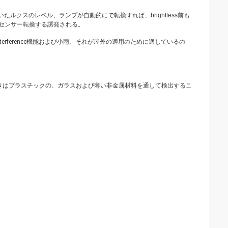
クスのレベル、ランプが自動的にで転換すれば、brightless前も
センサー転換する誘発される。
erference
機能および小雨、それが屋外の適用のために適している
の
。動きはプラスチックの、ガラスおよび薄い非金属材料を通して検出するこ
。