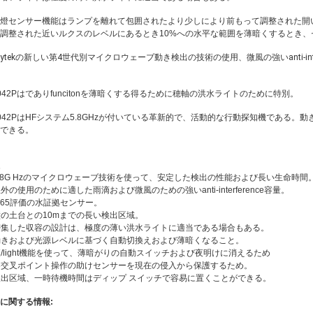
燈センサー機能はランプを離れて包囲されたより少しにより前もって調整された開いたル
調整された近いルクスのレベルにあるとき10%への水平な範囲を薄暗くするとき、
rrytekの新しい第4世代別マイクロウェーブ動き検出の技術の使用、
微風の
強いanti-int
042Pはでありfuncitonを薄暗くする得るために穂軸の洪水ライトのために特別。
042PはHFシステム5.8GHzが付いている革新的で、活動的な行動探知機である
できる。
5.8G Hzのマイクロウェーブ技術を使って、安定した検出の性能および長い生命時間
 屋外の使用のために適した雨滴および微風のための強いanti-interference容量。
 IP65評価の水証拠センサー。
 壁の土台との10mまでの長い検出区域。
 密集した収容の設計は、極度の薄い洪水ライトに適当である場合もある。
 動きおよび光源レベルに基づく自動切換えおよび薄暗くなること。
 夜/light機能を使って、薄暗がりの自動スイッチおよび夜明けに消えるため
 零交叉ポイント操作の助けセンサーを現在の侵入から保護するため。
 検出区域、一時待機時間はディップ スイッチで容易に置くことができる。
に関する情報: