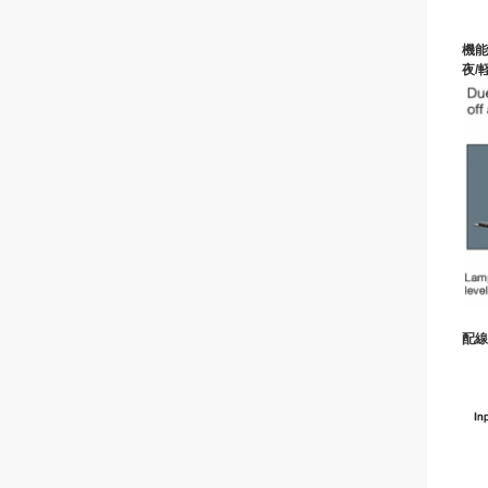
機能
夜/
配線