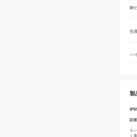
IP
生
ハ
製
I
記述
セン
く薄