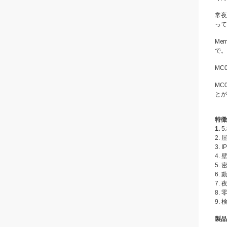
常夜
って
Me
で
。
MC
MC
とが
特徴
1.
2.
3.
4.
5.
6.
7.
8.
9.
製品