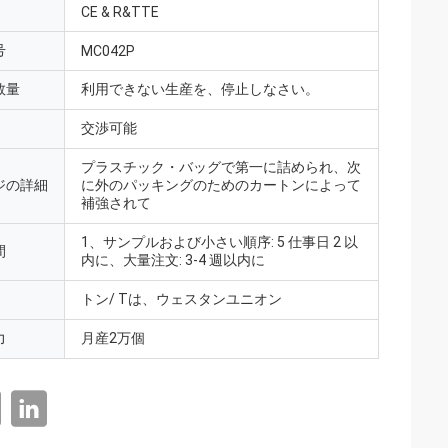
CE & R&TTE
号
MC042P
数量
利用できない生産を、停止しなさい。
交渉可能
プラスチック・バッグで第一に詰められ、次
ジの詳細
に外のパッキングのためのカートンによって
補強されて
1、サンプルおよび小さい順序: 5 仕事日 2 以
間
内に、大量注文: 3-4 週以内に
トン/ Tは、ウェスタンユニオン
力
月産2万個