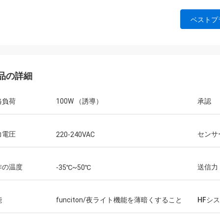
ベストプ
品の詳細
格負荷
100W （誘導）
承認
力電圧
センサ
220-240VAC
作の温度
送信力
-35℃~50℃
能
funciton/夜ライト機能を薄暗くすること
HFシ