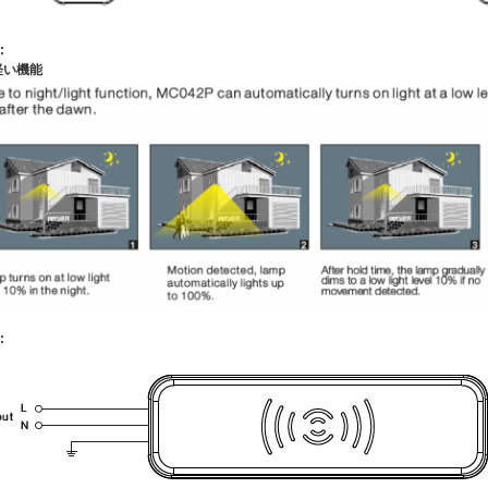
:
軽い機能
: