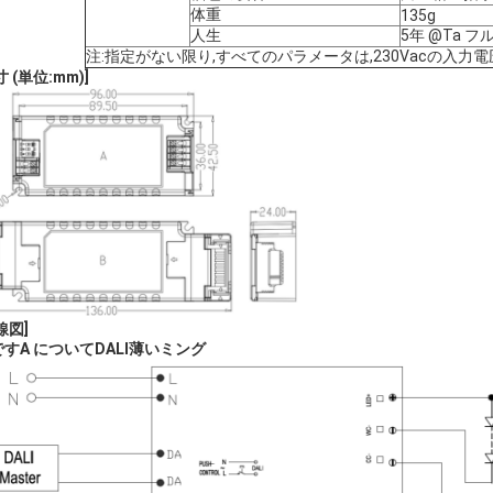
体重
135g
人生
5年 @Ta 
注:指定がない限り,すべてのパラメータは,230Vacの入力
 (単位:mm)
]
線図
]
です
A について
DALI
薄い
ミング