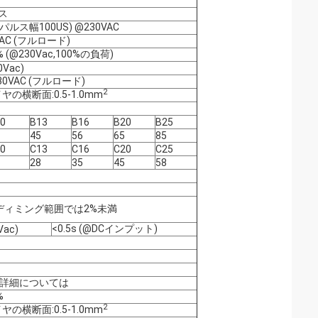
クス
パルス幅100US) @230VAC
0VAC (フルロード)
 (@230Vac,100%の負荷)
0Vac)
30VAC (フルロード)
2
の横断面:0.5-1.0mm
0
B13
B16
B20
B25
45
56
65
85
0
C13
C16
C20
C25
28
35
45
58
全ディミング範囲では2%未満
<0.5s (@DCインプット)
Vac)
mA:詳細については
%
2
の横断面:0.5-1.0mm