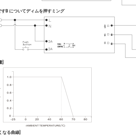
です
B について
ディムを押す
ミング
量
]
くなる曲線
]