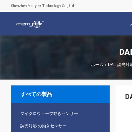
Shenzhen Merrytek Technology Co., Ltd.
D
ホーム
/
DALI 調光
すべての製品
D
マイクロウェーブ動きセンサー
調光対応 の動きセンサー