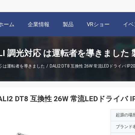
ホーム
企業情報
製品
VRショー
イベ
ALI 調光対応 は運転者を導きました 
対応 は運転者を導きました
/
DALI2 DT8 互換性 26W 常流LEDドライバ IP20
ALI2 DT8 互換性 26W 常流LEDドライバ IP2
起源の場
ブランド