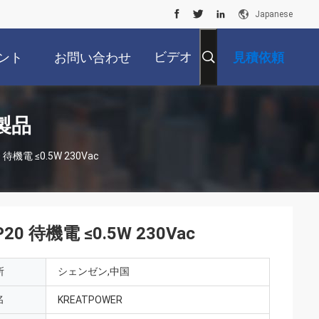
Japanese
ビデオ
ント
お問い合わせ
見積依頼
製品
 待機電 ≤0.5W 230Vac
0 待機電 ≤0.5W 230Vac
所
シェンゼン,中国
名
KREATPOWER