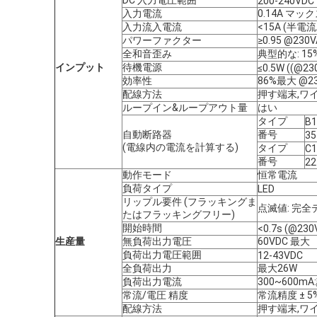
DC 入力電圧範囲
200-240VDC
入力電流
0.14A マッ
入力流入電流
<15A (半電流
パワーファクター
≥0.95 @23
全和音歪み
典型的な: 15%
インプット
待機電源
≤0.5W ((@23
効率性
86%最大 @2
配線方法
押す端末,ワイヤ
ループイン&ループアウト量
はい
タイプ
B1
自動断路器
番号
35
(電線内の電流を計算する)
タイプ
C1
番号
22
動作モード
恒常電流
負荷タイプ
LED
リップル要件 (フラッキングま
点滅値: 完
たはフラッキングフリー)
開始時間
<0.7s (@230
生産量
無負荷出力電圧
60VDC 最大
負荷出力電圧範囲
12-43VDC
全負荷出力
最大26W
負荷出力電流
300~600
常流/電圧 精度
常流精度 ± 5
配線方法
押す端末,ワイヤ