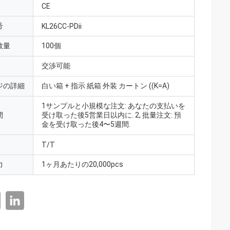
CE
号
KL26CC-PDii
数量
100個
交渉可能
ジの詳細
白い箱 + 指示 紙箱 外装 カートン ((K=A)
1サンプルと小規模な注文: あなたの支払いを
間
受け取った後5営業日以内に. 2, 批量注文: 預
金を受け取った後4〜5週間.
T/T
力
1ヶ月あたりの20,000pcs