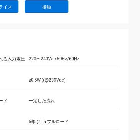
ライス
接触
れる入力電圧
220〜240Vac 50Hz/60Hz
≤0.5W ((@230Vac)
ード
一定した流れ
5年 @Ta フルロード