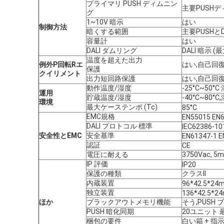
プライマリ PUSH ディムニン
主要PUSHディ
グ
1~10V 暗示
はい
制御方法
暗くする範囲
主要PUSHとD
容量計
はい
DALI ダムリング
DALI 暗示 (
温度を超えた出力
例外
P
回転
R
エ
はい,自己回
保護
クイリメント
出力短回路保護
はい,自己回
動作温度/湿度
-25°C~50°
運用
貯蔵温度/湿度
-40°C~80°C
環境
最大ケーステンポ (Tc)
85°C
EMC規格
EN55015 EN6
DALI プロトコル 標準
IEC62386-101
安全性とEMC
安全基準
EN61347-1 E
認証
CE
電圧に耐える
3750Vac, 5
IP 評価
IP20
保護の種類
クラスII
内蔵装置
96*42.5*24
独立装置
136*42.5*2
ほか
ブラックアウトメモリ機能
そう,PUSH
PUSH 暗化同期
20ユニット 
梱包の要件
白い箱 + 指示 