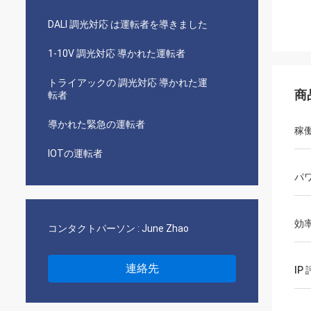
DALI 調光対応 は運転者を導きました
1-10V 調光対応 導かれた運転者
トライアックの 調光対応 導かれた運
商
転者
導かれた緊急の運転者
稼
IOTの運転者
パ
効
コンタクトパーソン :
June Zhao
連絡先
IP