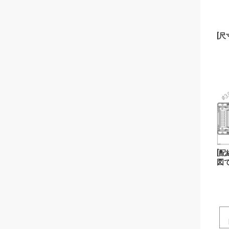
[
尺寸
[
配
図