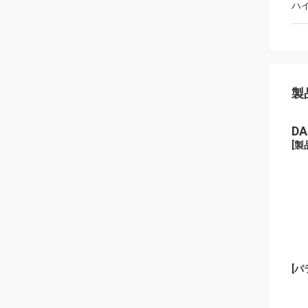
ハ
製
D
[
製
[
パ