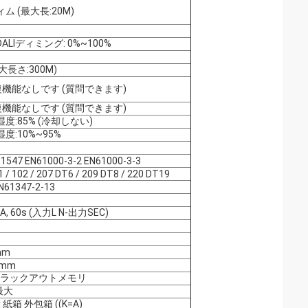
ム (最大長:20M)
ALIディミング: 0%~100%
最大長さ:300M)
復機能なしです (質問できます)
復機能なしです (質問できます)
C 湿度:85% (冷却しない)
,湿度:10%~95%
1547 EN61000-3-2 EN61000-3-3
 / 102 / 207 DT6 / 209 DT8 / 220 DT19
N61347-2-13
mA, 60s (入力L N-出力SEC)
mm
4mm
 ブラックアウトメモリ
最大
紙箱 外包箱 ((K=A)