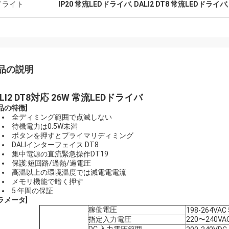
イライト
IP20 常流LEDドライバ
,
DALI2 DT8 常流LEDドライバ
品の説明
ALI2 DT8対応 26W 常流LEDドライバ
品の特徴
]
全ディミング範囲で点滅しない
待機電力は0.5W未満
ボタンを押すとプライマリディミング
DALIインターフェイス DT8
集中電源の直流緊急操作DT19
保護:短回路/過熱/過電圧
高温以上の環境温度では減電電電流
メモリ機能で暗く押す
5 年間の保証
ラメータ
]
稼働電圧
198-264VAC
指定入力電圧
220〜240VAC