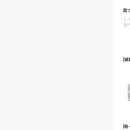
図
[
減
[
暗