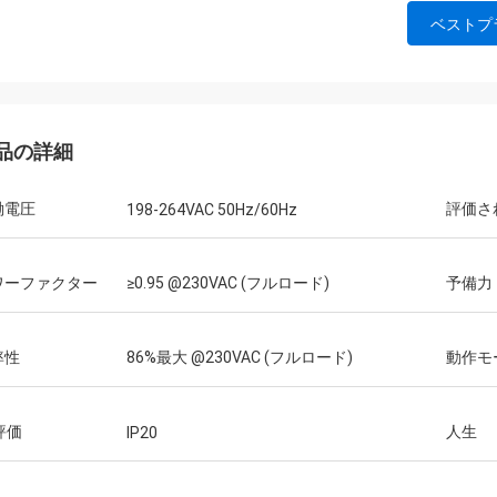
ベストプ
品の詳細
働電圧
評価さ
198-264VAC 50Hz/60Hz
ワーファクター
≥0.95 @230VAC (フルロード)
予備力
率性
86%最大 @230VAC (フルロード)
動作モ
 評価
人生
IP20