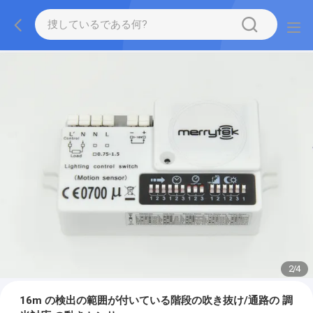
2
/
4
16m の検出の範囲が付いている階段の吹き抜け/通路の 調