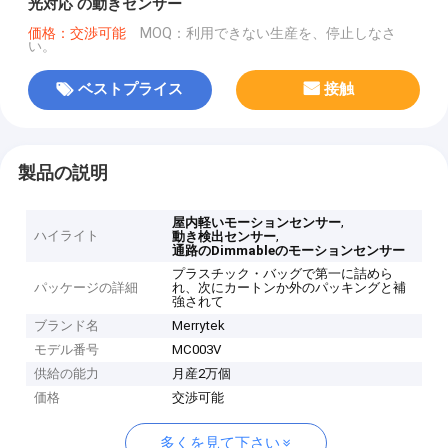
光対応 の動きセンサー
価格：交渉可能
MOQ：利用できない生産を、停止しなさ
い。
ベストプライス
接触
製品の説明
,
屋内軽いモーションセンサー
ハイライト
,
動き検出センサー
通路のDimmableのモーションセンサー
プラスチック・バッグで第一に詰めら
パッケージの詳細
れ、次にカートンか外のパッキングと補
強されて
ブランド名
Merrytek
モデル番号
MC003V
供給の能力
月産2万個
価格
交渉可能
多くを見て下さい