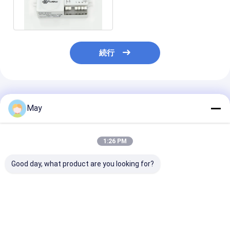
調光対応 の動きセンサー
続行
推薦されたプロダクト
May
1:26 PM
Good day, what product are you looking for?
群がらせた制御 RF 無
明滅-自由なDimmable
複数の出力電流
線に動きセンサーの高
はMS06を収穫する運
ている無線ネッ
い反干渉 3 のステップ
転者MLC40C-DHの日
キング センサー 
薄暗くなること
光を導きました
の運転者 18w