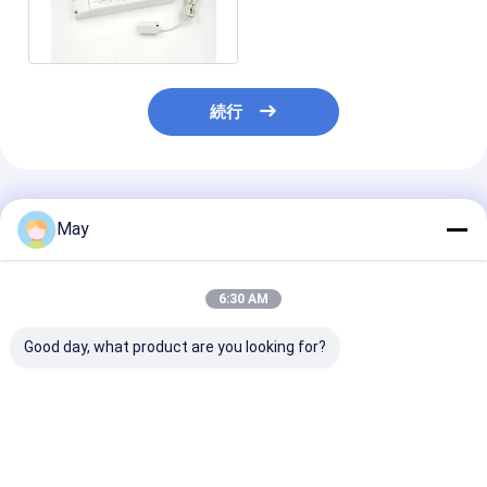
1500mA Dimmable LEDの
運転者
続行
推薦されたプロダクト
May
6:30 AM
Good day, what product are you looking for?
群がらせた制御 RF 無
明滅-自由なDimmable
複数の出力電流
線に動きセンサーの高
はMS06を収穫する運
ている無線ネッ
い反干渉 3 のステップ
転者MLC40C-DHの日
キング センサー 
薄暗くなること
光を導きました
の運転者 18w