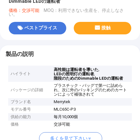
Dimmable LEDの運転者
価格：交渉可能
MOQ：利用できない生産を、停止しなさ
い。
ベストプライス
接触
製品の説明
,
高性能は運転者を導いた
ハイライト
,
LEDの照明灯の運転者
階段のためのDimmable LEDの運転者
プラスチック・バッグで第一に詰めら
パッケージの詳細
れ、次に外のパッキングのためのカート
ンによって補強されて
ブランド名
Merrytek
モデル番号
MLC65C-P3
供給の能力
毎月10,000個
価格
交渉可能
多くを見て下さい