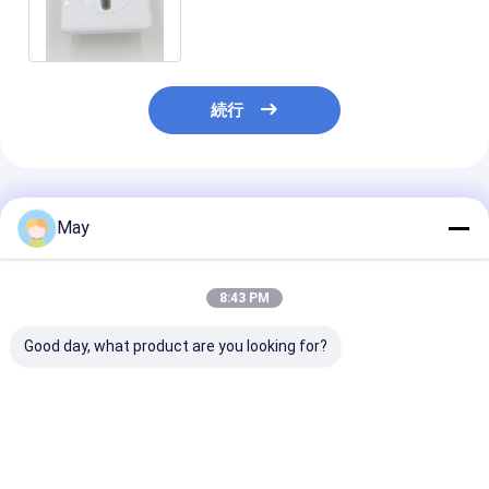
の壁に取り付けられた版MSA002
続行
推薦されたプロダクト
May
8:43 PM
Good day, what product are you looking for?
群がらせた制御 RF 無
明滅-自由なDimmable
複数の出力電流
線に動きセンサーの高
はMS06を収穫する運
ている無線ネッ
い反干渉 3 のステップ
転者MLC40C-DHの日
キング センサー 
薄暗くなること
光を導きました
の運転者 18w