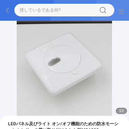
2
/
2
LEDパネル及びライト オン/オフ機能のための防水モーシ