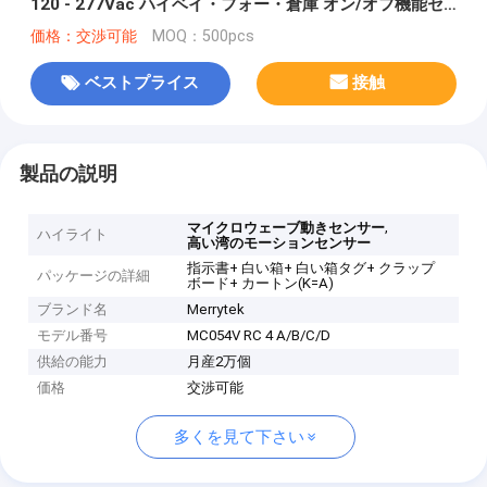
120 - 277Vac ハイベイ・フォー・倉庫 オン/オフ機能セ
ンサー
価格：交渉可能
MOQ：500pcs
ベストプライス
接触
製品の説明
,
マイクロウェーブ動きセンサー
ハイライト
高い湾のモーションセンサー
指示書+ 白い箱+ 白い箱タグ+ クラップ
パッケージの詳細
ボード+ カートン(K=A)
ブランド名
Merrytek
モデル番号
MC054V RC 4 A/B/C/D
供給の能力
月産2万個
価格
交渉可能
多くを見て下さい