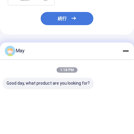
続行
推薦されたプロダクト
May
1:18 PM
Good day, what product are you looking for?
透明シェル PWM調光
三重照明 暗調センサー
トライ・プロフ
防爆型駐車場用人感セ
長ストライプシェル ミ
超薄型 調光可
ンサーライト、特許取
ニチュアアンテナデザ
センサー 廊下機
得済みアンテナデザイ
イン シェーディングな
車場使用
ン
し
ベストプライス
ベストプライス
ベストプラ