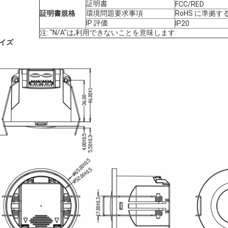
証明書
FCC/RED
証明書規格
環境問題
要求事項
RoHS に準拠す
IP 評価
IP20
注: "N/A"は,利用できないことを意味します.
サイズ