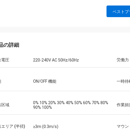
ベストプ
品の詳細
位電圧
労働力
220-240V AC 50Hz/60Hz
能
ON/OFF 機能
一時待
0% 10% 20% 30% 40% 50% 60% 70% 80%
出区域
作業頻
90% 100%
エリア (半径)
マウン
≥3m (0.3m/s)