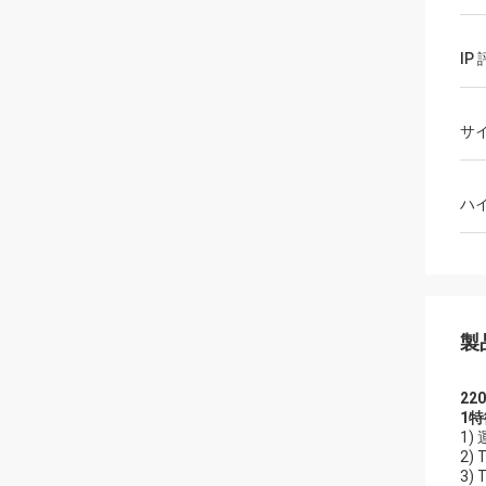
IP
サ
ハ
製
22
1特
1
2)
3)