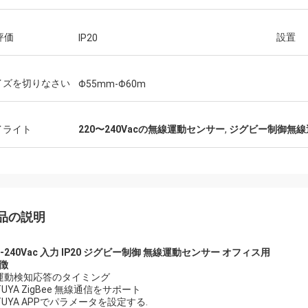
 評価
設置
IP20
イズを切りなさい
Φ55mm-Φ60m
イライト
220〜240Vacの無線運動センサー
,
ジグビー制御無線
品の説明
0-240Vac 入力 IP20 ジグビー制御 無線運動センサー オフィス用
徴
) 運動検知応答のタイミング
 TUYA ZigBee 無線通信をサポート
 TUYA APPでパラメータを設定する.