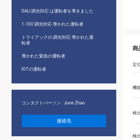
DALI 調光対応 は運転者を導きました
1-10V 調光対応 導かれた運転者
トライアックの 調光対応 導かれた運
転者
商
導かれた緊急の運転者
定
IOTの運転者
機
コンタクトパーソン :
June Zhao
検
連絡先
検出