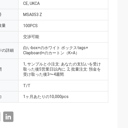
CE, UKCA
号
MSA053 Z
数量
100PCS
交渉可能
白いbox+のホワイト ボックスtags+
ジの詳細
Clapboard+のカートン（K=A）
1, サンプルと小注文: あなたの支払いを受け
間
取った後5営業日以内に. 2, 批量注文: 預金を
受け取った後3〜4週間.
T/T
力
1ヶ月あたりの10,000pcs