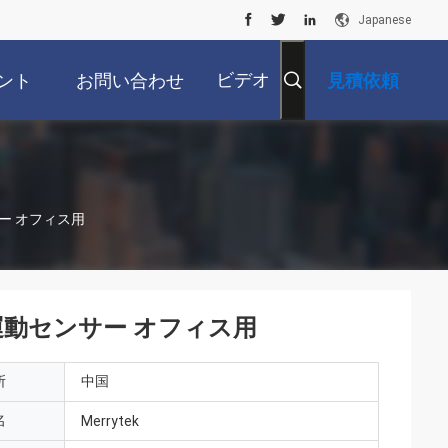
Japanese
ビデオ
ント
お問い合わせ
見積依頼
ンサー オフィス用
 無線運動センサー オフィス用
所
中国
名
Merrytek