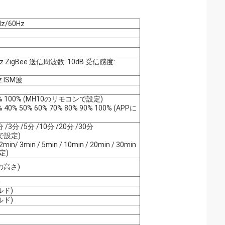
Hz/60Hz
GHz ZigBee 送信周波数: 10dB 受信感度:
z ISM波
75% 100% (MH10のリモコンで設定)
% 40% 50% 60% 70% 80% 90% 100% (APPに
2分 /3分 /5分 /10分 /20分 /30分
で設定)
 2min/ 3min / 5min / 10min / 20min / 30min
定)
mの高さ)
m
ルド)
ルド)