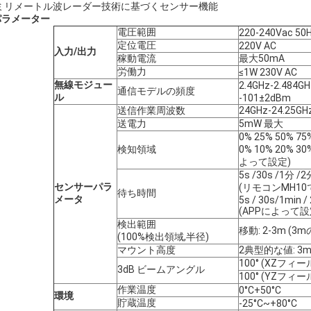
) ミリメートル波レーダー技術に基づくセンサー機能
パラメーター
電圧範囲
220-240Vac 50
定位電圧
220V AC
入力/出力
稼動電流
最大50mA
労働力
≤1W 230V AC
無線モジュー
2.4GHz-2.484
通信モデルの頻度
ル
-101±2dBm
送信作業周波数
24GHz-24.25GH
送電力
5mW 最大
0% 25% 50% 
検知領域
0% 10% 20% 30
よって設定)
5s /30s /1分 /
センサーパラ
(リモコンMH10
待ち時間
メータ
5s / 30s/1min /
(APPによって設
検出範囲
移動: 2-3m (3
(100%検出領域,半径)
マウント高度
2典型的な値: 3
100° (XZフィー
3dB ビームアングル
100° (YZフィー
作業温度
0°C+50°C
環境
貯蔵温度
-25°C~+80°C