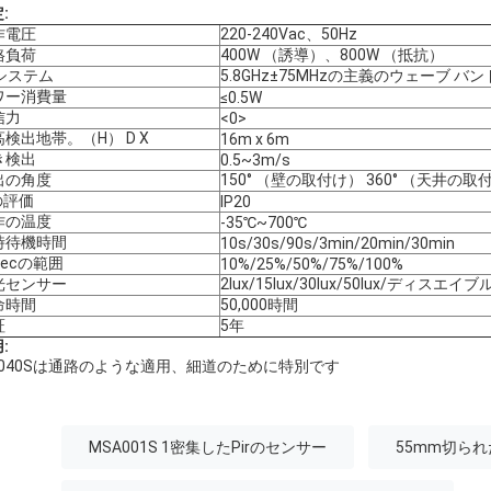
:
作電圧
220-240Vac、50Hz
格負荷
400W （誘導）、800W （抵抗）
Fシステム
5.8GHz±75MHzの主義のウェーブ バン
ワー消費量
≤0.5W
信力
<0>
検出地帯。（H） D X
16m x 6m
き検出
0.5~3m/s
出の角度
150° （壁の取付け） 360° （天井の取
の評価
IP20
作の温度
-35℃~700℃
時待機時間
10s/30s/90s/3min/20min/30min
tecの範囲
10%/25%/50%/75%/100%
光センサー
2lux/15lux/30lux/50lux/ディスエイブ
命時間
50,000時間
証
5年
:
C040Sは通路のような適用、細道のために特別です
MSA001S 1密集したPirのセンサー
55mm切ら