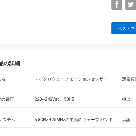
ベストプ
品の詳細
品名
マイクロウェーブ モーションセンサー
定格負
動の電圧
220~240Vac、50HZ
検出
Fシステム
5.8GHz ±75MHzの主義のウェーブ バンド
承認