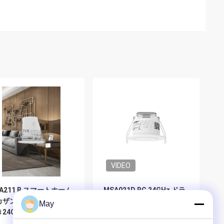
VIDEO
A211 B スマートホーム
MSA021D RC 24GHz ドラ
ザンビーのBluetooth
イコンタクト出力付きのプ
May
き24GHz大型空間プレゼ
レゼンスとモーションセン
スモーションセンサー
サー