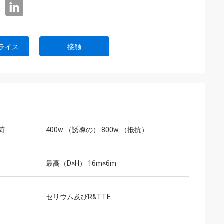
ライス
接触
荷
400w （誘導の） 800w （抵抗）
最高（D×H）:16m×6m
セリウム及びR&TTE