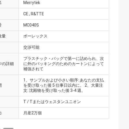
名
Merrytek
CE , R&TTE
号
MC040S
数量
ポーレックス
交渉可能
プラスチック・バッグで第一に詰められ、次
ジの詳細
に外のパッキングのためのカートンによって
補強されて
1、サンプルおよび小さい順序: あなたの支払
間
を受け取った後 5 仕事日以内に。 2、大量注
文: 沈殿物を受け取った後 3-4 週。
T / Tまたはウェスタンユニオン
力
月産2万個