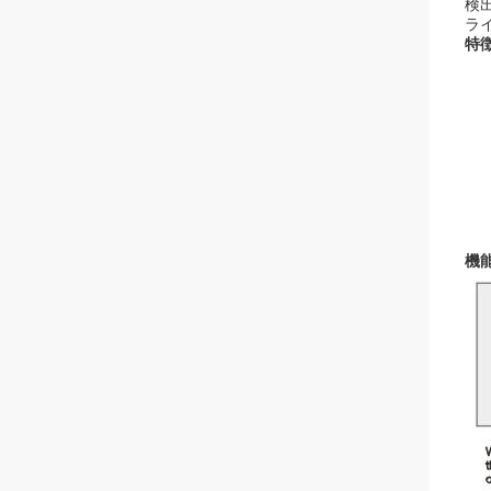
検
ラ
特徴
機能