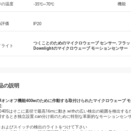
作の温度
機能
-35℃~70℃
の評価
IP20
つくことのためのマイクロウェーブ センサー
,
フラッ
イライト
Downlightのマイクロウェーブ モーションセンサー
品の説明
導オンオフ機能400wのために作動する取付けられたマイクロウェーブ モーショ
:
040Sはそこに直径で最高16mに動き.withの広い検出の範囲を検出するため
するとき独立設置.can分け前のために特別な革新的なモーションセンサーdownligh
。
きおよびスイッチの検出のライトをつけて下さい