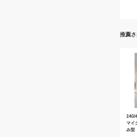
推薦さ
24G
マイ
み型
ージョ