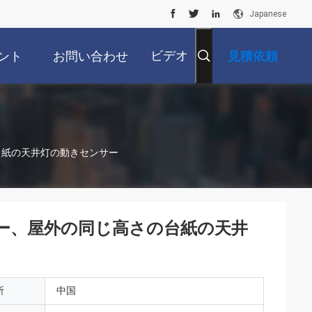
Japanese
ビデオ
ント
お問い合わせ
見積依頼
の台紙の天井灯の動きセンサー
ンサー、屋外の同じ高さの台紙の天井
所
中国