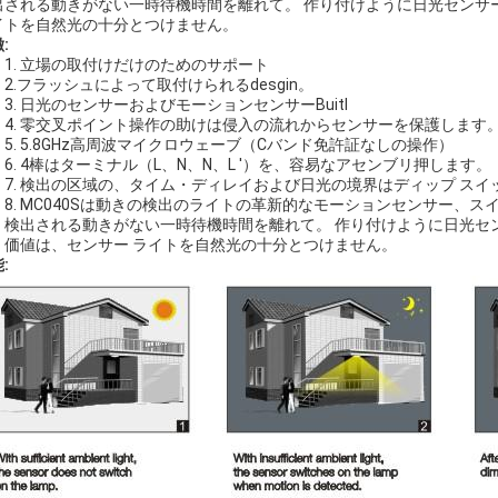
出される動きがない一時待機時間を離れて。 作り付けように日光センサ
イトを自然光の十分とつけません。
:
1. 立場の取付けだけのためのサポート
2.フラッシュによって取付けられるdesgin。
3. 日光のセンサーおよびモーションセンサーBuitl
4. 零交叉ポイント操作の助けは侵入の流れからセンサーを保護します
5. 5.8GHz高周波マイクロウェーブ（Cバンド免許証なしの操作）
6. 4棒はターミナル（L、N、N、L ′）を、容易なアセンブリ押します。
7. 検出の区域の、タイム・ディレイおよび日光の境界はディップ ス
8. MC040Sは動きの検出のライトの革新的なモーションセンサー、
検出される動きがない一時待機時間を離れて。 作り付けように日光セ
価値は、センサー ライトを自然光の十分とつけません。
: