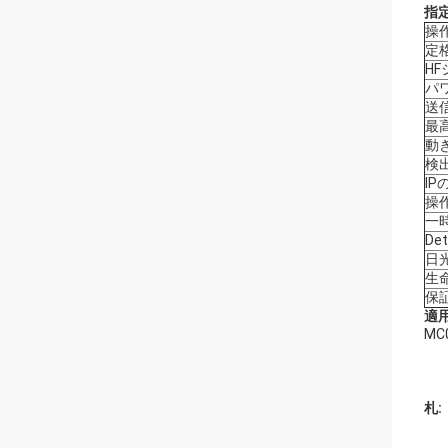
指定
操
定
H
パ
送
最高
動
検
IP
操
一
De
日
生
保
適用
M
札: