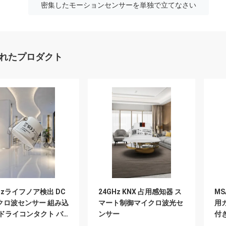
密集したモーションセンサーを単独で立てなさい
れたプロダクト
Hzライフノア検出 DC
24GHz KNX 占用感知器 ス
MS
クロ波センサー 組み込
マート制御マイクロ波光セ
用カ
 ドライコンタクト バ
ンサー
付
ン MSA200D RC
ン