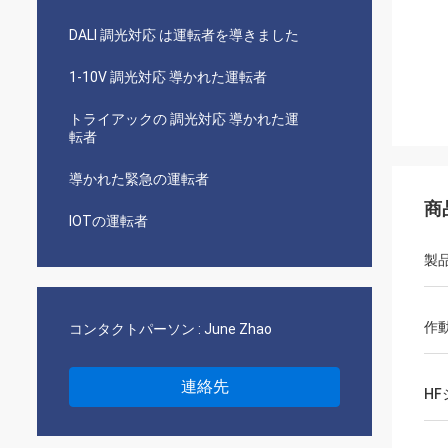
DALI 調光対応 は運転者を導きました
1-10V 調光対応 導かれた運転者
トライアックの 調光対応 導かれた運
転者
導かれた緊急の運転者
商
IOTの運転者
製
作
コンタクトパーソン :
June Zhao
連絡先
H