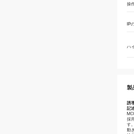
操
IP
ハ
製
誘
記述
MC
採用
す
動