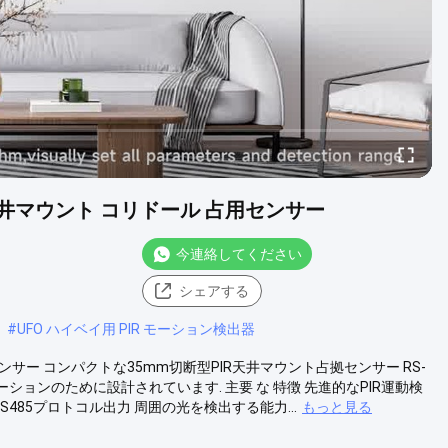
R 天井マウント コリドール 占用センサー
今連絡してください
シェアする
#
UFO ハイベイ用 PIR モーション検出器
占有センサー コンパクトな35mm切断型PIR天井マウント占拠センサー RS-
ョンのために設計されています. 主要 な 特徴 先進的なPIR運動検
485プロトコル出力 周囲の光を検出する能力...
もっと見る