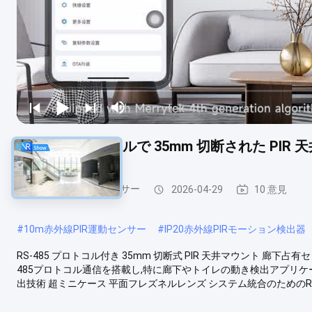
RS-485 プロトコルで 35mm 切断された PI
Pirのモーションセンサー
2026-04-29
10 意見
#
10m赤外線PIR運動センサー
#
IP20赤外線PIRモーション検出器
RS-485 プロトコル付き 35mm 切断式 PIR 天井マウント 廊下
485プロトコル通信を搭載し,特に廊下やトイレの動き検出アプリケーシ
出技術 超ミニケース 平面フレズネルレンズ システム統合のためのRS