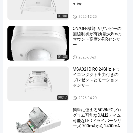
nting
存在感知器 センサー
01:00
2025-12-25
ON/OFF機能 カザンビーの
無線制御が有効 最大8mの
マウント高度のPIRセンサ
ー
存在感知器 センサー
01:38
2025-03-21
MSA021D RC 24GHz ドラ
イコンタクト出力付きの
プレゼンスとモーション
センサー
存在感知器 センサー
00:17
2026-04-29
簡単に使える50WNFCプロ
グラム可能なDALI2ディム
可能なLEDドライバーシリ
ーズ 700mAから1400mA