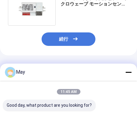
クロウェーブ モーションセンサ
ーはターミナルを押す
続行
推薦されたプロダクト
May
11:45 AM
Good day, what product are you looking for?
MC083Vを置く
Dimmable 5.8GHzの
天井ライト ロ
Dimmableのマイクロ
高周波マイクロウェー
ライプ マイクロ
ウェーブ モーションセ
ブ モーションセンサー
ON/OFF モー