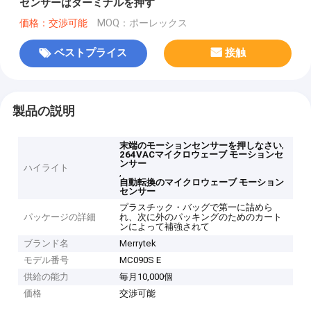
センサーはターミナルを押す
価格：交渉可能
MOQ：ポーレックス
ベストプライス
接触
製品の説明
,
末端のモーションセンサーを押しなさい
264VACマイクロウェーブ モーションセ
ンサー
ハイライト
,
自動転換のマイクロウェーブ モーション
センサー
プラスチック・バッグで第一に詰めら
パッケージの詳細
れ、次に外のパッキングのためのカート
ンによって補強されて
ブランド名
Merrytek
モデル番号
MC090S E
供給の能力
毎月10,000個
価格
交渉可能