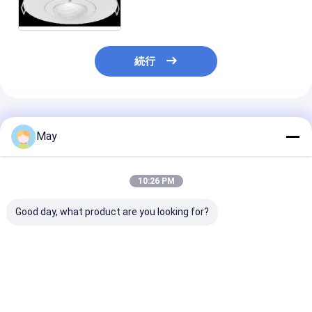
続行
推薦されたプロダクト
May
10:26 PM
Good day, what product are you looking for?
RS-485 プロトコルで
最大取り付け高さ30m
30m直径検知カ
35mm 切断された PIR
PIRハイベイ 360°セン
置高度6mのス
天井マウント コリドー
サー ハイベイPIR検出
アロンPIR検出
ル 占用センサー
器
ベストプライス
ベストプライス
ベストプラ