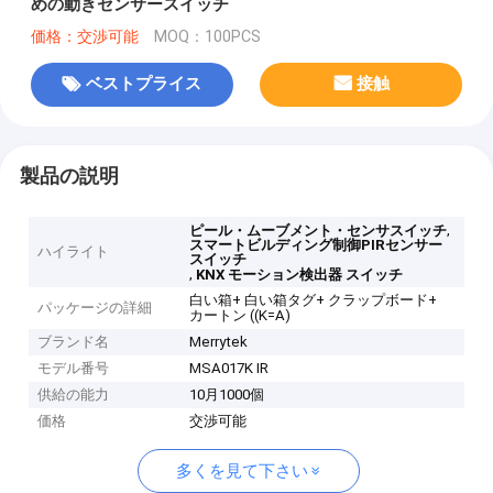
めの動きセンサースイッチ
価格：交渉可能
MOQ：100PCS
ベストプライス
接触
製品の説明
,
ピール・ムーブメント・センサスイッチ
スマートビルディング制御PIRセンサー
ハイライト
スイッチ
,
KNX モーション検出器 スイッチ
白い箱+ 白い箱タグ+ クラップボード+
パッケージの詳細
カートン ((K=A)
ブランド名
Merrytek
モデル番号
MSA017K IR
供給の能力
10月1000個
価格
交渉可能
多くを見て下さい