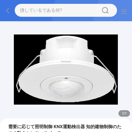
1
/
1
需要に応じて照明制御 KNX運動検出器 知的建物制御のた