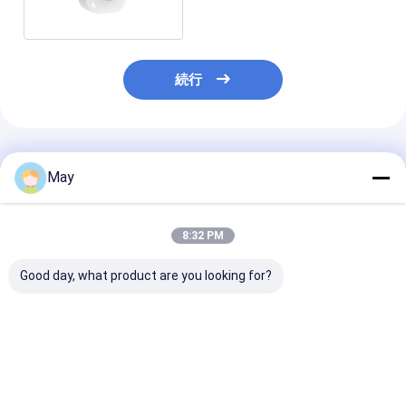
オプション
続行
推薦されたプロダクト
May
8:32 PM
Good day, what product are you looking for?
RS-485 プロトコルで
最大取り付け高さ30m
30m直径検知カ
35mm 切断された PIR
PIRハイベイ 360°セン
置高度6mのス
天井マウント コリドー
サー ハイベイPIR検出
アロンPIR検出
ル 占用センサー
器
ベストプライス
ベストプライス
ベストプラ