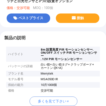
ッチと日光センサと3つの設置オプション
価格：交渉可能
MOQ：100個
ベストプライス
接触
製品の説明
,
8m 設置高度 PIR モーションセンサー
ON/OFF スイッチ PIR モーションセンサ
ハイライト
ー
,
12V PIR モーションセンサー
白い箱+ 白い箱タグ+ クラップボード+
パッケージの詳細
カートン ((K=A)
ブランド名
Merrytek
モデル番号
MSA050D IR
供給の能力
10月1000個
価格
交渉可能
多くを見て下さい