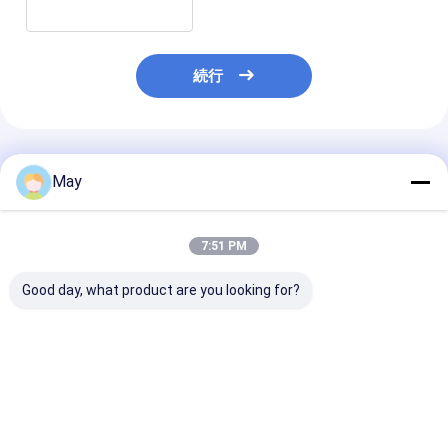
続行
推薦されたプロダクト
May
7:51 PM
Good day, what product are you looking for?
3W標準およびセルフ
バッテリー付き 5年保
2W スタンダー
テストの緊急パック,3
証 3W 3時間のLED 緊
ルフ・テスト 
時間の持続時間と80-
急コンバータ 手動テス
ック 3時間保証 
200Vdc出力
トと自己テスト オプシ
証
ョン
ベストプライス
ベストプライス
ベストプラ