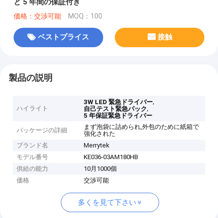
と 5 年間の保証付き
価格：交渉可能
MOQ：100
ベストプライス
接触
製品の説明
,
3W LED 緊急ドライバー
ハイライト
,
自己テスト緊急パック
5 年保証緊急ドライバー
まず泡袋に詰められ,外包のために紙箱で
パッケージの詳細
強化された
ブランド名
Merrytek
モデル番号
KE036-03AM180HB
供給の能力
10月1000個
価格
交渉可能
多くを見て下さい