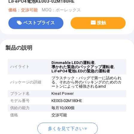
LiFePO4電池KE003-02M180HE
価格：交渉可能
MOQ：ポーレックス
ベストプライス
接触
製品の説明
,
Dimmable LEDの運転者
ハイライト
,
導かれた緊急のバックアップ運転者
LiFePO4電池LEDの緊急の運転者
プラスチック・バッグで第一に詰められ
パッケージの詳細
る、それから外のパッキングのためのカ
ートンによって補強されるamd
ブランド名
Kreat Power
モデル番号
KE003-02M180HE
供給の能力
毎月10,000個
価格
交渉可能
多くを見て下さい