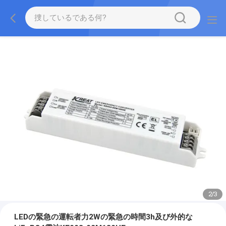
2
/
3
LEDの緊急の運転者力2Wの緊急の時間3h及び外的な