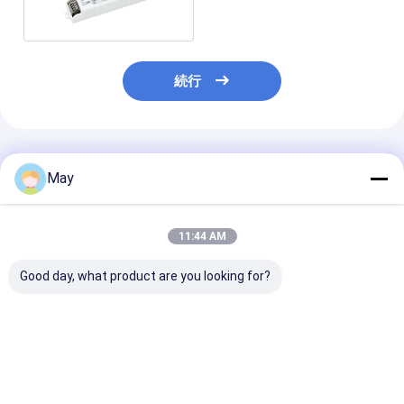
02M180HE
続行
推薦されたプロダクト
May
11:44 AM
Good day, what product are you looking for?
3W標準およびセルフ
バッテリー付き 5年保
2W スタンダー
テストの緊急パック,3
証 3W 3時間のLED 緊
ルフ・テスト 
時間の持続時間と80-
急コンバータ 手動テス
ック 3時間保証 
200Vdc出力
トと自己テスト オプシ
証
ョン
ベストプライス
ベストプライス
ベストプラ