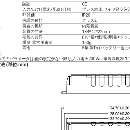
認証
CE
入力/出力 (端末/配線) 仕様
プレス端末,ワイヤ径:0.5-0
IP 評価
IP20
保護の種類
クラス2
装置の種類
内蔵装置
か
装置の寸法
134*42*22mm
梱包の要件
白い箱+使用説明書+タップボ
重量: 非常用電源
150g
寿命
5年 @Ta (バッテリー含
:
べてのパラメータは,他の規定がない限り,入力電圧230Vac,環境温度25°C
法 (単位:mm)