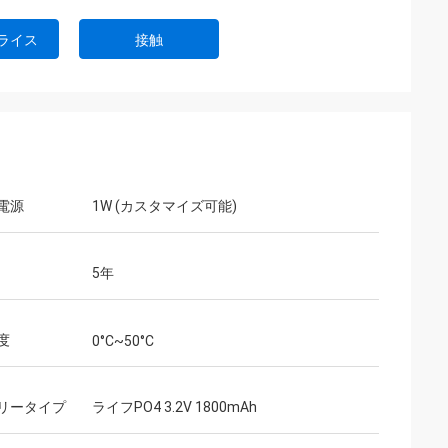
ライス
接触
電源
1W (カスタマイズ可能)
5年
度
0°C~50°C
リータイプ
ライフPO4 3.2V 1800mAh