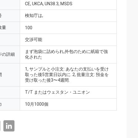
CE, UKCA, UN38.3, MSDS
号
検知庁は,
数量
100
交渉可能
まず泡袋に詰められ,外包のために紙箱で強
ジの詳細
化された
1, サンプルと小注文: あなたの支払いを受け
間
取った後5営業日以内に. 2, 批量注文: 預金を
受け取った後3〜4週間.
T/T またはウェスタン・ユニオン
力
10月1000個