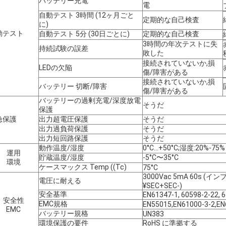
バッテリー充電
電
自動テスト 3時間 (12ヶ月ごと
定期的な自己検査
に)
動テスト
自動テスト 5分 (30日ごとに)
定期的な自己検査
3時間の年次テストに失
持続試験の誤差
敗した
接続されていないか,損
LEDの欠陥
傷/障害がある
接続されていないか,損
バッテリー 切断/障害
傷/障害がある
バッテリーの過剰充電/深度放電
そうだ
保護
急保護
出力超電圧保護
そうだ
出力過負荷保護
そうだ
出力短回路保護
そうだ
動作温度/湿度
0°C...+50°C;湿度:20%-7
運用
貯蔵温度/湿度
-5°C〜35°C
環境
ケースマックス Temp ((Tc)
75°C
3000Vac 5mA 60s (イン
電圧に耐える
¥SEC+SEC-)
安全基準
EN61347-1, 60598-2-22, 6
安全性
EMC規格
EN55015,EN61000-3-2,EN
EMC
バッテリー規格
UN383
環境保護の要件
RoHS に準拠する