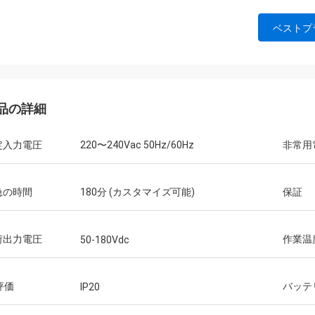
ベストプ
品の詳細
定入力電圧
220〜240Vac 50Hz/60Hz
非常用
急の時間
180分 (カスタマイズ可能)
保証
荷出力電圧
作業温
50-180Vdc
 評価
バッテ
IP20