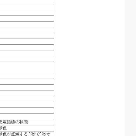
充電指標の状態
緑色
緑色が点滅する 1秒で1秒オ