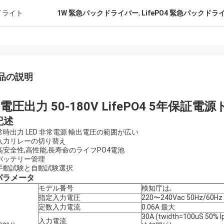
イライト
1W 緊急パックドライバー
,
LifePO4 緊急パックドラ
品の説明
電圧出力 50-180V LifePO4 5年保
記述
 常時出力 LED 非常電源 輸出電圧の範囲が広い
 入力リレーの切り替え
 高安全性,高性能,長寿命のライフPO4電池
 バッテリー管理
) 手動試験と自動試験選択
パラメータ
モデル番号
検知庁は,
指定入力電圧
220〜240Vac 50Hz/60Hz
定数入力電流
0.06A 最大
30A (twidth=100uS 50% I
入力電流