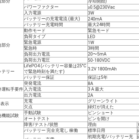
電部分
冷却開始)
パワーファクター
≥0.5@230Vac
入力電源
3W
バッテリーの充電電流 (最大)
240mA
バッテリー充電時間
最大24時間
動作モード
緊急モード
負荷タイプ
LED
緊急電源
1W
急部分
緊急時
3時間
負荷出力電流
20〜5mA
負荷出力電圧
50-180VDC
LifePO4 (バッテリー容量は25°C
3.2V 1800mAh
ッテリー
で緊急時刻を満たす)
バッテリー保証
保証は5年
突発電流
8A
外運転手要件
入力電流
3 A 最大
出力電流
2A
充電
グリーンライト
D表示
欠点
緑灯が消えた
手動試験
ピンショート
急機能試験
オートテスト
ピンを開け
障害/テスト/状態
理由
バッテリー 完全充電し 稼働
標準日用
初期充電/バッテリー充