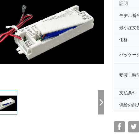
証明
モデル番
最小注文
価格
パッケー
受渡し時
支払条件
供給の能