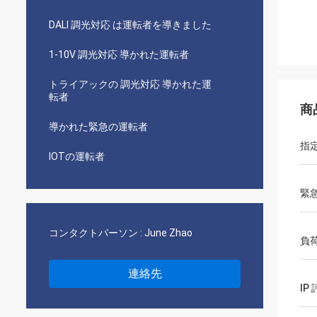
DALI 調光対応 は運転者を導きました
1-10V 調光対応 導かれた運転者
トライアックの 調光対応 導かれた運
転者
商
導かれた緊急の運転者
指
IOTの運転者
緊
コンタクトパーソン :
June Zhao
負
連絡先
IP