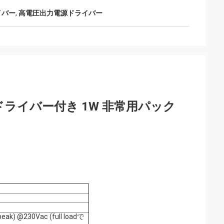
イバー
,
高電圧出力電源ドライバー
証電源ドライバー付き 1W 非常用パック
peak) @230Vac (full loadで