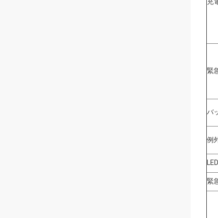
充
緊
バ
例
LE
緊