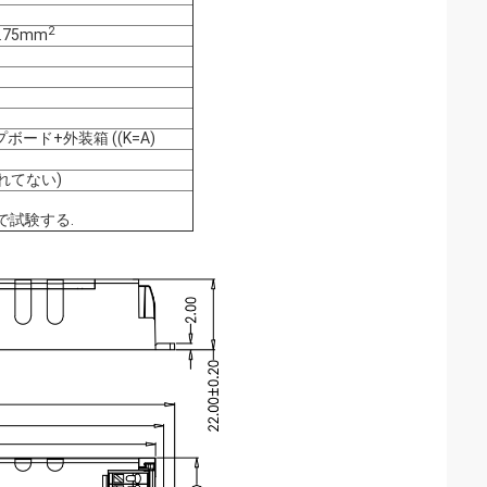
2
.75mm
ード+外装箱 ((K=A)
まれてない)
で試験する.