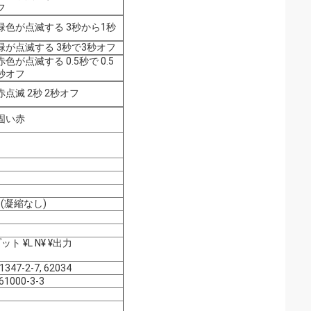
フ
緑色が点滅する 3秒から1秒
緑が点滅する 3秒で3秒オフ
赤色が点滅する 0.5秒で 0.5
秒オフ
赤点滅 2秒 2秒オフ
固い赤
5% (凝縮なし)
プット ¥L N¥ ¥出力
1347-2-7, 62034
61000-3-3